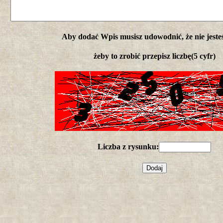
Aby dodać Wpis musisz udowodnić, że nie jeste
żeby to zrobić przepisz liczbę(5 cyfr)
Liczba z rysunku: