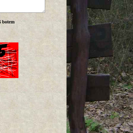
ś botem