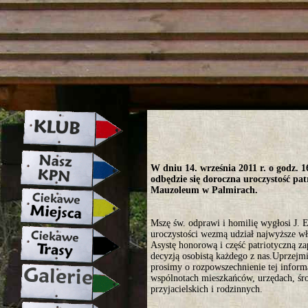
strona w naprawie zapraszamy ju
W dniu 14. września 2011 r. o godz. 
odbędzie się doroczna uroczystość pa
Mauzoleum w Palmirach.
Mszę św. odprawi i homilię wygłosi J. 
uroczystości wezmą udział najwyższe wła
Asystę honorową i część patriotyczną z
decyzją osobistą każdego z nas.Uprzejm
prosimy o rozpowszechnienie tej inform
wspólnotach mieszkańców, urzędach, śr
przyjacielskich i rodzinnych.