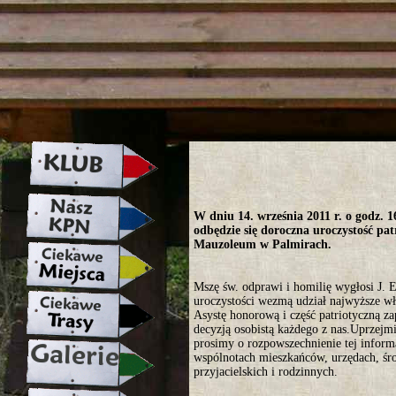
strona w naprawie zapraszamy ju
W dniu 14. września 2011 r. o godz. 
odbędzie się doroczna uroczystość pa
Mauzoleum w Palmirach.
Mszę św. odprawi i homilię wygłosi J. 
uroczystości wezmą udział najwyższe wła
Asystę honorową i część patriotyczną z
decyzją osobistą każdego z nas.Uprzejm
prosimy o rozpowszechnienie tej inform
wspólnotach mieszkańców, urzędach, śr
przyjacielskich i rodzinnych.