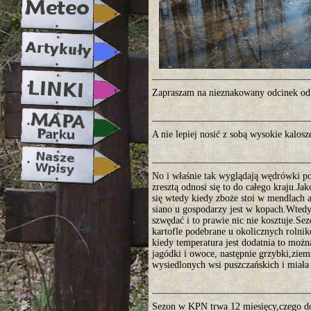
Zapraszam na nieznakowany odcinek od 
A nie lepiej nosić z sobą wysokie kalosz
No i właśnie tak wyglądają wędrówki 
zresztą odnosi się to do całego kraju.
się wtedy kiedy zboże stoi w mendlach 
siano u gospodarzy jest w kopach.Wtedy
szwędać i to prawie nic nie kosztuje.S
kartofle podebrane u okolicznych rolnikó
kiedy temperatura jest dodatnia to możn
jagódki i owoce, następnie grzybki,ziemni
wysiedlonych wsi puszczańskich i miała 
Sezon w KPN trwa 12 miesięcy,czego dowo