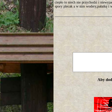
ciepło to niech nie przychodzi i niewyja
spory plecak a w nim wodery,pałatkę i 
Aby doda