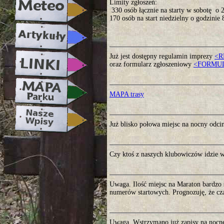
Limity zgłoszeń:
330 osób łącznie na starty w sobotę o 2
170 osób na start niedzielny o godzinie 
Już jest dostępny regulamin imprezy
<R
oraz formularz zgłoszeniowy
<FORMU
MAPA trasy
Już blisko połowa miejsc na nocny odci
Czy ktoś z naszych klubowiczów idzie 
Uwaga. Ilość miejsc na Maraton bardzo 
numerów startowych. Prognozuję, że cza
Uwaga. Wstrzymano już zapisy na nocne