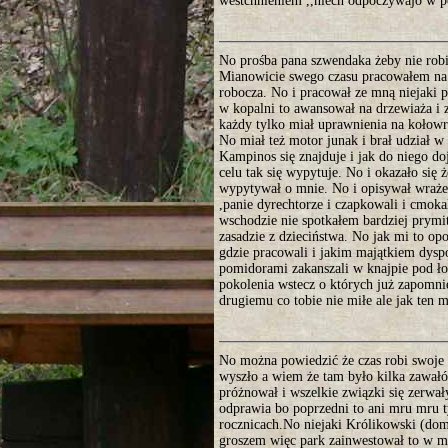
westchnieniem ,,niech odpoczywajo w po
No prośba pana szwendaka żeby nie robi
Mianowicie swego czasu pracowałem na ś
robocza. No i pracował ze mną niejaki p
w kopalni to awansował na drzewiaża i 
każdy tylko miał uprawnienia na kołowr
No miał też motor junak i brał udział 
Kampinos się znajduje i jak do niego d
celu tak się wypytuje. No i okazało się
wypytywał o mnie. No i opisywał wrażen
,panie dyrechtorze i czapkowali i cmokal
wschodzie nie spotkałem bardziej prymi
zasadzie z dzieciństwa. No jak mi to opow
gdzie pracowali i jakim majątkiem dyspo
pomidorami zakanszali w knajpie pod ło
pokolenia wstecz o których już zapomnie
drugiemu co tobie nie miłe ale jak ten 
No można powiedzić że czas robi swoje r
wyszło a wiem że tam było kilka zawał
próżnował i wszelkie związki się zerwa
odprawia bo poprzedni to ani mru mru t
rocznicach.No niejaki Królikowski (dom
groszem więc park zainwestował to w mio