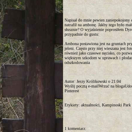
Napisał do mnie pewien zaniepokojony c
natrafił na ambonę. Jakby tego było mał
słusznie? O wyjaśnienie poprosiłem D
przypadnie do gustu:
Ambona postawiona jest na gruntach pr
jeleni. Często przy niej wieszana jest f
również jako czasowe nęcisko, co pozwa
większym szkodom w uprawach i płodac
odszkodowania
Autor: Jerzy Królikowski o 21:04
Wyślij pocztą e-mailWrzuć na blogaUdos
Pinterest
Etykiety: aktualności, Kampinoski Par
1 komentarz: