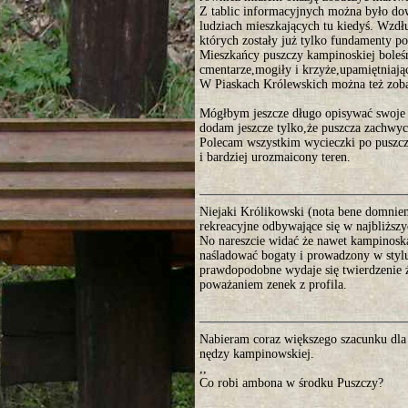
Z tablic informacyjnych można było dow
ludziach mieszkających tu kiedyś. Wzd
których zostały już tylko fundamenty po
Mieszkańcy puszczy kampinoskiej boleś
cmentarze,mogiły i krzyże,upamiętniając
W Piaskach Królewskich można też zoba
Mógłbym jeszcze długo opisywać swoje wr
dodam jeszcze tylko,że puszcza zachwyci
Polecam wszystkim wycieczki po puszczy,
i bardziej urozmaicony teren.
Niejaki Królikowski (nota bene domnie
rekreacyjne odbywające się w najbliższ
No nareszcie widać że nawet kampinoska r
naśladować bogaty i prowadzony w styl
prawdopodobne wydaje się twierdzenie ż
poważaniem zenek z profila.
Nabieram coraz większego szacunku dla
nędzy kampinowskiej.
,,
Co robi ambona w środku Puszczy?