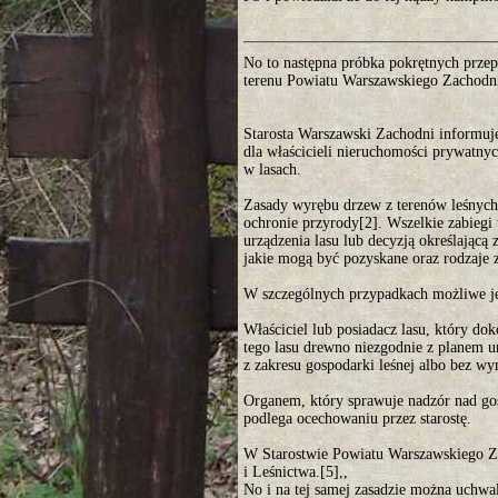
No to następna próbka pokrętnych przepi
terenu Powiatu Warszawskiego Zachodni
Starosta Warszawski Zachodni informuje
dla właścicieli nieruchomości prywatny
w lasach.
Zasady wyrębu drzew z terenów leśnych 
ochronie przyrody[2]. Wszelkie zabieg
urządzenia lasu lub decyzją określającą
jakie mogą być pozyskane oraz rodzaje
W szczególnych przypadkach możliwe jes
Właściciel lub posiadacz lasu, który d
tego lasu drewno niezgodnie z planem ur
z zakresu gospodarki leśnej albo bez w
Organem, który sprawuje nadzór nad gos
podlega ocechowaniu przez starostę.
W Starostwie Powiatu Warszawskiego Z
i Leśnictwa.[5],,
No i na tej samej zasadzie można uchw