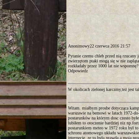
Anonimowy22 czerwca 2016 21:57
Pytanie czemu chleb przed nią rzucany 
zwierzętom ptaki mogą się w nie zapląt
rozkładały przez 1000 lat nie wspomnę
Odpowiedz
W okolicach zielonej karczmy,też jest 
Witam. miałbym prosbe dotycząca kamp
warszawie na bemowi w latach 1972-do-
postarunków na którym dosc czesto byłe
lubiłem to otoczenie bardziej niz np.f
postarunkiem meteo w 1972 roku był to 
schronu atomowego układu warszawskiego
internecie ,ze to była prawda a moja pro