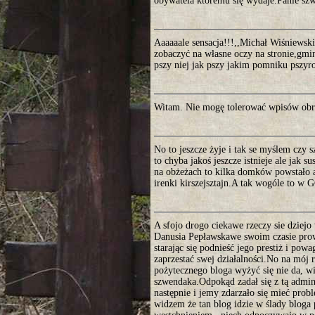
obywatela któremu się wydaje.Panie sz
Aaaaaale sensacja!!!,,Michał Wiśniewsk
zobaczyć na własne oczy na stronie,gmi
pszy niej jak pszy jakim pomniku pszy
Witam. Nie mogę tolerować wpisów obr
No to jeszcze żyje i tak se myślem czy 
to chyba jakoś jeszcze istnieje ale jak
na obżeżach to kilka domków powstało al
irenki kirszejsztajn.A tak wogóle to w 
A sfojo drogo ciekawe rzeczy sie dziejo
Danusia Pepławskawe swoim czasie prow
starając się podnieść jego prestiż i pow
zaprzestać swej działalności.No na mój 
pożytecznego bloga wyżyć się nie da, 
szwendaka.Odpokąd zadał się z tą admini
następnie i jemy zdarzało się mieć prob
widzem że tan blog idzie w ślady blog