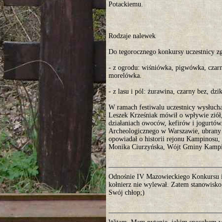
Potackiemu.
Rodzaje nalewek
Do tegorocznego konkursy uczestnicy zgł
- z ogrodu: wiśniówka, pigwówka, czarn
morelówka.
- z lasu i pól: żurawina, czarny bez, dz
W ramach festiwalu uczestnicy wysłuch
Leszek Krześniak mówił o wpływie ziół,
działaniach owoców, kefirów i jogurtó
Archeologicznego w Warszawie, ubrany w
opowiadał o historii rejonu Kampinosu
Monika Ciurzyńska, Wójt Gminy Kampi
Odnośnie IV Mazowieckiego Konkursu i F
kołnierz nie wylewał. Zatem stanowisko
Swój chłop;)