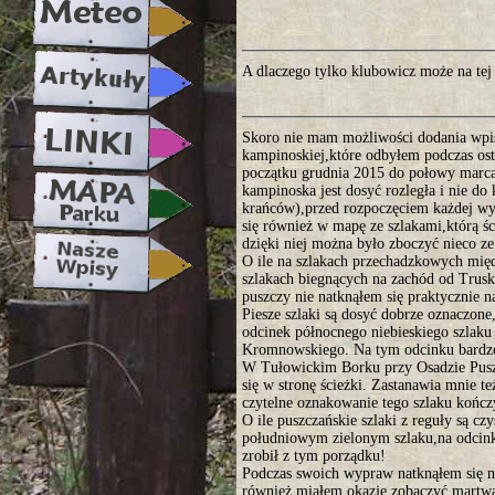
A dlaczego tylko klubowicz może na tej 
Skoro nie mam możliwości dodania wpisu
kampinoskiej,które odbyłem podczas os
początku grudnia 2015 do połowy marca 2
kampinoska jest dosyć rozległa i nie d
krańców),przed rozpoczęciem każdej wy
się również w mapę ze szlakami,którą śc
dzięki niej można było zboczyć nieco ze
O ile na szlakach przechadzkowych międ
szlakach biegnących na zachód od Trusk
puszczy nie natknąłem się praktycznie n
Piesze szlaki są dosyć dobrze oznaczone
odcinek północnego niebieskiego szla
Kromnowskiego. Na tym odcinku bardzo r
W Tułowickim Borku przy Osadzie Puszcz
się w stronę ścieżki. Zastanawia mnie 
czytelne oznakowanie tego szlaku kończy
O ile puszczańskie szlaki z reguły są cz
południowym zielonym szlaku,na odcink
zrobił z tym porządku!
Podczas swoich wypraw natknąłem się na 
również miałem okazję zobaczyć martwą 