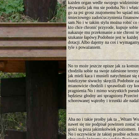
każden organ wedle swojego widzimisi
obywatela jak mu sie podoba.No i właści
go za psi grosz znajomemu bo sąsiad miał
śmieciowego zadośćuczynienia finansowe
sam.No i w takim stylu można robić co s
kto chce chronić przyrode, kupuje sobie 
nakazuje mu przekonanie a nie chroni tej
szukanie łapówy.Podobnie jest w każdej 
dotacji.Albo dajemy na coś i wymagamy 
tyle s poważaniem.
No to może jeszcze opisze jak za komu
chodziła sobie na swoje zalesione teren
jak mieli kaca i musieli natychmiast si
butelczyne siwuchy skręcili.Podobnie zał
mianowicie chodzili i sprawdzali czy kom
pragnienia.No i mimo wszystkich pseudop
będziesz głodny ani spragniony.Przecież 
schorowanej wątroby i trzustki ale nada
Aha no i takie prośby jak ta ,,Witam Wsz
nawet się nie podpisał powinien zostać 
gości są poza jakimkolwiek poziomem. B
No i oczywiście że takiej prośbie ocho