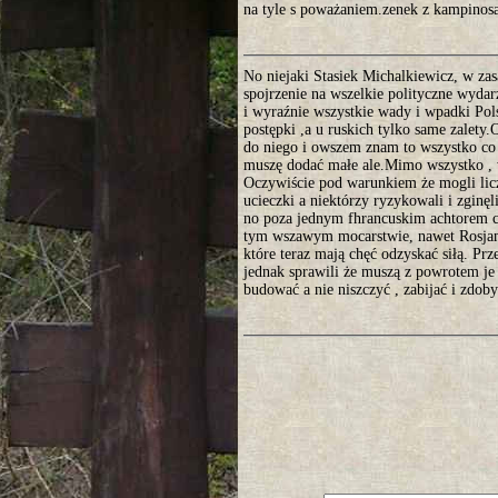
na tyle s poważaniem.zenek z kampinos
No niejaki Stasiek Michalkiewicz, w zas
spojrzenie na wszelkie polityczne wydarz
i wyraźnie wszystkie wady i wpadki Po
postępki ,a u ruskich tylko same zalety
do niego i owszem znam to wszystko co
muszę dodać małe ale.Mimo wszystko , 
Oczywiście pod warunkiem że mogli licz
ucieczki a niektórzy ryzykowali i zginęl
no poza jednym fhrancuskim achtorem co 
tym wszawym mocarstwie, nawet Rosjan
które teraz mają chęć odzyskać siłą. Prz
jednak sprawili że muszą z powrotem j
budować a nie niszczyć , zabijać i zdob