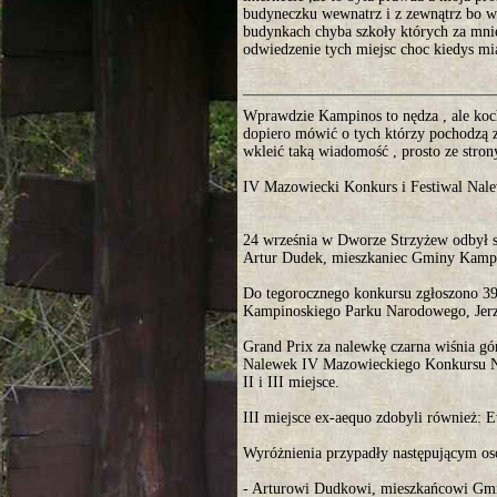
budyneczku wewnatrz i z zewnątrz bo w 
budynkach chyba szkoły których za mnie
odwiedzenie tych miejsc choc kiedys m
Wprawdzie Kampinos to nędza , ale koc
dopiero mówić o tych którzy pochodzą z
wkleić taką wiadomość , prosto ze stro
IV Mazowiecki Konkurs i Festiwal Nal
24 września w Dworze Strzyżew odbył s
Artur Dudek, mieszkaniec Gminy Kamp
Do tegorocznego konkursu zgłoszono 39
Kampinoskiego Parku Narodowego, Jerze
Grand Prix za nalewkę czarna wiśnia gó
Nalewek IV Mazowieckiego Konkursu Na
II i III miejsce.
III miejsce ex-aequo zdobyli również: 
Wyróżnienia przypadły następującym o
- Arturowi Dudkowi, mieszkańcowi Gm