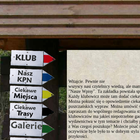
strona w naprawie zapraszamy ju
Witajcie. Pewnie nie
wszyscy nasi czytelnicy wiedzą, ale mam
"Nasze Wpisy". Ta zakładka powstała sp
Każdy klubowicz może tam dodać ciekaw
Można pokusić się o opowiedzenie ciekaw
puszczańskich wypraw. Można umówić s
zapraszam do wspólnego redagowania st
klubowiczów ma jakieś niepotrzebne gad
wydawnictwa w tym temacie i chciałby p
z Was czegoś poszukuje? Możecie pisać
oczywiście byle było to w dobrym stylu 
przykrości.