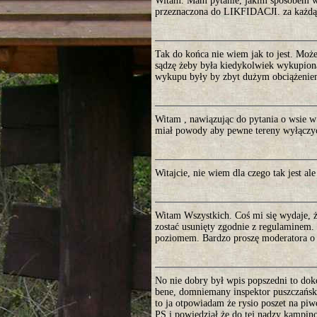
Witam. Mam pytanie, jakim sposobem wie
przeznaczona do LIKFIDACJI. za każdą
Tak do końca nie wiem jak to jest. Moż
sądzę żeby była kiedykolwiek wykupiona
wykupu były by zbyt dużym obciążeniem
Witam , nawiązując do pytania o wsie w
miał powody aby pewne tereny wyłączyć 
Witajcie, nie wiem dla czego tak jest al
Witam Wszystkich. Coś mi się wydaje, że
zostać usunięty zgodnie z regulaminem. 
poziomem. Bardzo proszę moderatora o 
No nie dobry był wpis popszedni to dok
bene, domniemany inspektor puszczańsk
to ja otpowiadam że rysio poszet na pi
PS i powiedział że do tej nądzy kampino