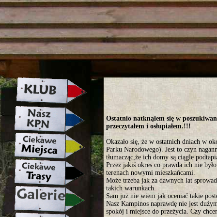
strona w naprawie zapraszamy ju
Ostatnio natknąłem się w poszukiwani
przeczytałem i osłupiałem.!!!
Okazało się, że w ostatnich dniach w o
Parku Narodowego). Jest to czyn nagann
tłumacząc,że ich domy są ciągle podtapi
Przez jakiś okres co prawda ich nie był
terenach nowymi mieszkańcami.
Może trzeba jak za dawnych lat sprowad
takich warunkach.
Sam już nie wiem jak oceniać takie pos
Nasz Kampinos naprawdę nie jest dużym
spokój i miejsce do przeżycia. Czy chce