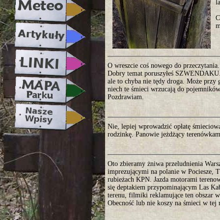
l
C
m
O wreszcie coś nowego do przeczytania.
Dobry temat poruszyłeś SZWENDAKU. U
ale to chyba nie tędy droga. Może przy
niech te śmieci wrzucają do pojemników 
Pozdrawiam.
Nie, lepiej wprowadzić opłatę śmieciow
rodzinkę. Panowie jeżdżący terenówkam
Oto zbieramy żniwa przeludnienia Wars
imprezującymi na polanie w Pociesze, 
rubieżach KPN. Jazda motorami terenow
się deptakiem przypominającym Las Kaba
terenu, filmiki reklamujące ten obszar w 
Obecność lub nie koszy na śmieci w tej 