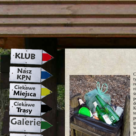
strona w naprawie zapraszamy ju
C
t
r
r
ś
p
d
K
t
p
g
w
p