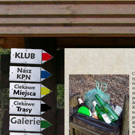
strona w naprawie zapraszamy ju
C
t
r
r
ś
p
d
K
t
p
g
w
p