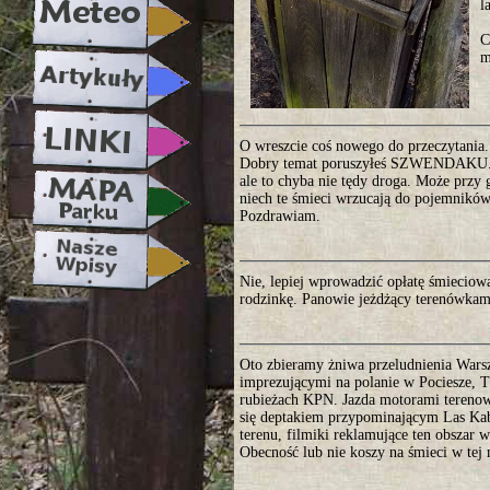
l
C
m
O wreszcie coś nowego do przeczytania.
Dobry temat poruszyłeś SZWENDAKU. U
ale to chyba nie tędy droga. Może przy
niech te śmieci wrzucają do pojemników 
Pozdrawiam.
Nie, lepiej wprowadzić opłatę śmieciow
rodzinkę. Panowie jeżdżący terenówkam
Oto zbieramy żniwa przeludnienia Wars
imprezującymi na polanie w Pociesze, 
rubieżach KPN. Jazda motorami terenow
się deptakiem przypominającym Las Kaba
terenu, filmiki reklamujące ten obszar w 
Obecność lub nie koszy na śmieci w tej 