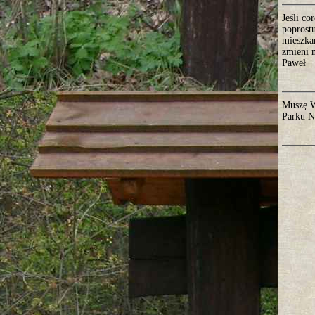
Jeśli c
poprost
mieszka
zmieni n
Paweł
Muszę W
Parku N