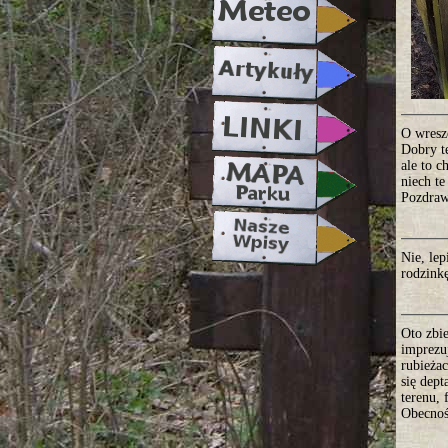
O wresz
Dobry t
ale to 
niech te
Pozdra
Nie, lep
rodzink
Oto zbi
imprezu
rubieża
się dep
terenu, 
Obecność