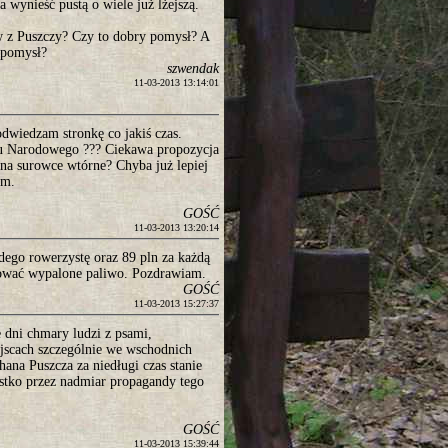
a wynieść pustą o wiele już lżejszą.
w z Puszczy? Czy to dobry pomysł? A
 pomysł?
szwendak
11-03-2013 13:14:01
dwiedzam stronkę co jakiś czas.
 Narodowego ??? Ciekawa propozycja
 na surowce wtórne? Chyba już lepiej
em.
GOŚĆ
11-03-2013 13:20:14
dego rowerzystę oraz 89 pln za każdą
sować wypalone paliwo. Pozdrawiam.
GOŚĆ
11-03-2013 15:27:37
dni chmary ludzi z psami,
jscach szczególnie we wschodnich
na Puszcza za niedługi czas stanie
stko przez nadmiar propagandy tego
GOŚĆ
11-03-2013 15:39:44