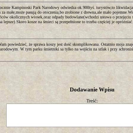
orocznie Kampinoski Park Narodowy odwiedza ok.900tyś. turystów,to likwidacj
u za małe,może pasują do otoczenia,bo zrobione z drewna,ale mało pojemne.Wie
ńców okolicznych wiosek,oraz odpady budowlane(wchodzi ustawa o przejęciu 
a lepsze).Skoro kosze na śmieci są przepełnione to trzeba częściej je opróżniać
am powiedzieć, że sprawa koszy jest dość skomplikowana. Ostatnio moja znaj
arodowym. W tym parku śmietniki sa tylko na wejściu na szlak i przy schronis
Dodawanie Wpisu
Treść: