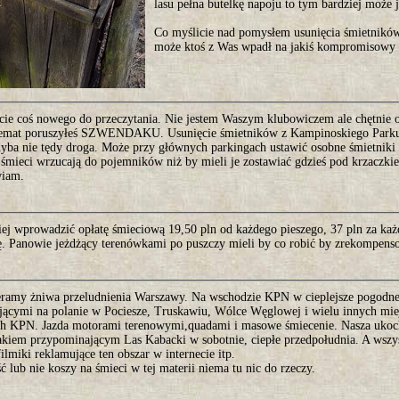
lasu pełna butelkę napoju to tym bardziej może j
Co myślicie nad pomysłem usunięcia śmietnikó
może ktoś z Was wpadł na jakiś kompromisowy
cie coś nowego do przeczytania. Nie jestem Waszym klubowiczem ale chętnie o
emat poruszyłeś SZWENDAKU. Usunięcie śmietników z Kampinoskiego Parku
chyba nie tędy droga. Może przy głównych parkingach ustawić osobne śmietniki
 śmieci wrzucają do pojemników niż by mieli je zostawiać gdzieś pod krzaczki
wiam.
iej wprowadzić opłatę śmieciową 19,50 pln od każdego pieszego, 37 pln za każ
ę. Panowie jeżdżący terenówkami po puszczy mieli by co robić by zrekompen
eramy żniwa przeludnienia Warszawy. Na wschodzie KPN w cieplejsze pogodne 
jącymi na polanie w Pociesze, Truskawiu, Wólce Węglowej i wielu innych mie
ch KPN. Jazda motorami terenowymi,quadami i masowe śmiecenie. Nasza ukocha
takiem przypominającym Las Kabacki w sobotnie, ciepłe przedpołudnia. A wszy
filmiki reklamujące ten obszar w internecie itp.
 lub nie koszy na śmieci w tej materii niema tu nic do rzeczy.