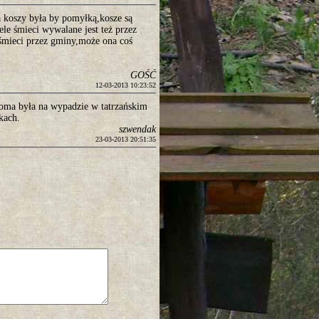
a koszy była by pomyłką,kosze są
le śmieci wywalane jest też przez
śmieci przez gminy,może ona coś
.
GOŚĆ
12-03-2013 10:23:52
oma była na wypadzie w tatrzańskim
kach.
szwendak
23-03-2013 20:51:35