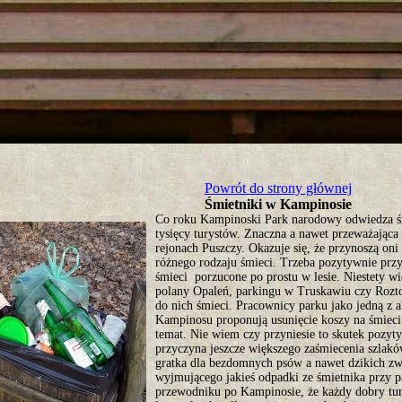
tro ;)
Powrót do strony głównej
Śmietniki w Kampinosie
Co roku Kampinoski Park narodowy odwiedza śr
tysięcy turystów. Znaczna a nawet przeważająca
rejonach Puszczy. Okazuje się, że przynoszą oni 
różnego rodzaju śmieci. Trzeba pozytywnie przyz
śmieci porzucone po prostu w lesie. Niestety w
polany Opaleń, parkingu w Truskawiu czy Rozt
do nich śmieci. Pracownicy parku jako jedną z a
Kampinosu proponują usunięcie koszy na śmiec
temat. Nie wiem czy przyniesie to skutek pozyt
przyczyna jeszcze większego zaśmiecenia szlaków
gratka dla bezdomnych psów a nawet dzikich zw
wyjmującego jakieś odpadki ze śmietnika przy 
przewodniku po Kampinosie, że każdy dobry tury