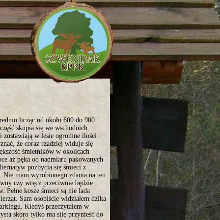
ednio licząc od około 600 do 900
 część skupia się we wschodnich
i zostawiają w lesie ogromne ilości
nać, że coraz rzadziej widuje się
iększość śmietników w okolicach
oce aż pęka od nadmiaru pakowanych
lternatyw pozbycia się śmieci z
i. Nie mam wyrobionego zdania na ten
ywny czy wręcz przeciwnie będzie
. Pełne kosze śmieci są nie lada
ierząt. Sam osobiście widziałem dzika
parkingu. Kiedyś przeczytałem w
sta skoro tylko ma siłę przynieść do