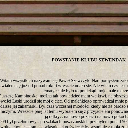
tro ;)
POWSTANIE KLUBU SZWENDAK
Witam wszystkich nazywam się Paweł Szewczyk. Nad pomysłem założen
awiałem się już od ponad roku i wreszcie udało się. Nie wiem czy jest 
tematyce ale było to poniekąd moje małe marze
Puszczę Kampinoską, można tak powiedzieć mam we krwi, na obrzeża
wości Laski urodził się mój ojciec. Od maleńkiego oprowadzał mnie po
dalsze jej zakamarki. Był czas wczesnej młodości kiedy nie za bardzo
niczymi. Wreszcie parę lat temu wybrałem się z przyjacielem ponowni
ją odkryć, na nowo poznać i na nowo pokoch
09 był przełomowy - po szlakach puszczańskich przebyłem ponad 500 
wolną chwilę staram się właśnie jej poświęcać by wspólnie z moją żoną