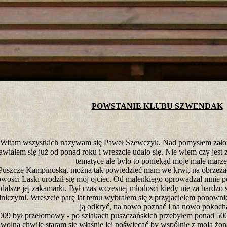
tro ;)
POWSTANIE KLUBU SZWENDAK
Witam wszystkich nazywam się Paweł Szewczyk. Nad pomysłem założen
awiałem się już od ponad roku i wreszcie udało się. Nie wiem czy jest 
tematyce ale było to poniekąd moje małe marze
Puszczę Kampinoską, można tak powiedzieć mam we krwi, na obrzeża
wości Laski urodził się mój ojciec. Od maleńkiego oprowadzał mnie po
dalsze jej zakamarki. Był czas wczesnej młodości kiedy nie za bardzo
niczymi. Wreszcie parę lat temu wybrałem się z przyjacielem ponowni
ją odkryć, na nowo poznać i na nowo pokoch
09 był przełomowy - po szlakach puszczańskich przebyłem ponad 500 
wolną chwilę staram się właśnie jej poświęcać by wspólnie z moją żoną