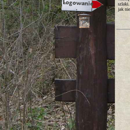
szlaki
jak ni