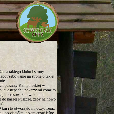
ia takiego klubu i strony
zapotrzebowanie na stronę o takiej
nie.
ch puszczy Kampinoskiej w
 jej ostępach i pokazywał coraz to
 się interesowałem walorami
e do naszej Puszcze, żeby na nowo
ać.
km i to otworzyło mi oczy. Teraz
 i przyjaciółmi przemierzać leśne