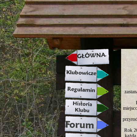
strona w naprawie zapraszamy ju
zastan
miejsco
przyrod
Rok 20
każdą 