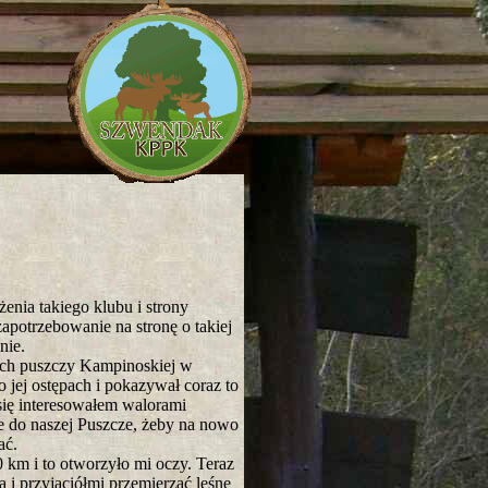
ia takiego klubu i strony
zapotrzebowanie na stronę o takiej
nie.
ch puszczy Kampinoskiej w
 jej ostępach i pokazywał coraz to
 się interesowałem walorami
e do naszej Puszcze, żeby na nowo
ać.
km i to otworzyło mi oczy. Teraz
 i przyjaciółmi przemierzać leśne