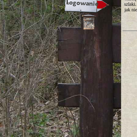
szlaki
jak ni