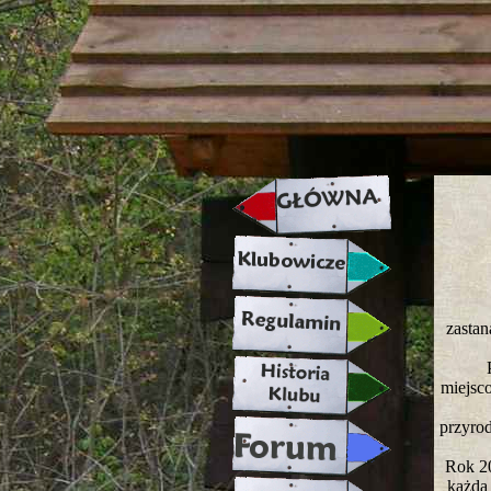
strona w naprawie zapraszamy ju
zastan
miejsco
przyrod
Rok 20
każdą 