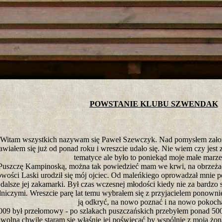
tro ;)
POWSTANIE KLUBU SZWENDAK
Witam wszystkich nazywam się Paweł Szewczyk. Nad pomysłem założen
awiałem się już od ponad roku i wreszcie udało się. Nie wiem czy jest 
tematyce ale było to poniekąd moje małe marze
Puszczę Kampinoską, można tak powiedzieć mam we krwi, na obrzeża
wości Laski urodził się mój ojciec. Od maleńkiego oprowadzał mnie po
dalsze jej zakamarki. Był czas wczesnej młodości kiedy nie za bardzo
niczymi. Wreszcie parę lat temu wybrałem się z przyjacielem ponowni
ją odkryć, na nowo poznać i na nowo pokoch
09 był przełomowy - po szlakach puszczańskich przebyłem ponad 500 
wolną chwilę staram się właśnie jej poświęcać by wspólnie z moją żoną