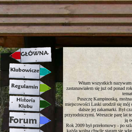
strona w naprawie zapraszamy ju
Witam wszystkich nazywam s
zastanawiałem się już od ponad rok
temat
Puszczę Kampinoską, można 
miejscowości Laski urodził się mój
dalsze jej zakamarki. Był c
przyrodniczymi. Wreszcie parę lat 
ją 
Rok 2009 był przełomowy - po szla
każdą wolną chwilę staram się właś