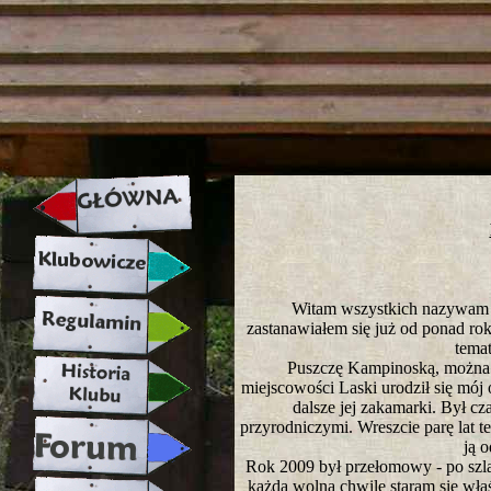
strona w naprawie zapraszamy ju
Witam wszystkich nazywam s
zastanawiałem się już od ponad rok
temat
Puszczę Kampinoską, można 
miejscowości Laski urodził się mój
dalsze jej zakamarki. Był c
przyrodniczymi. Wreszcie parę lat 
ją 
Rok 2009 był przełomowy - po szla
każdą wolną chwilę staram się właś