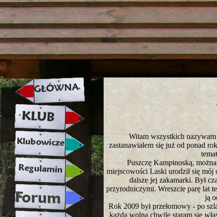
strona w naprawie zapraszamy ju
Witam wszystkich nazywam s
zastanawiałem się już od ponad rok
temat
Puszczę Kampinoską, można 
miejscowości Laski urodził się mój
dalsze jej zakamarki. Był c
przyrodniczymi. Wreszcie parę lat 
ją 
Rok 2009 był przełomowy - po szla
każdą wolną chwilę staram się właś