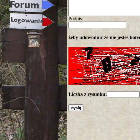
Podpis:
żeby udowodnić że nie jesteś botem
Liczba z rysunku: