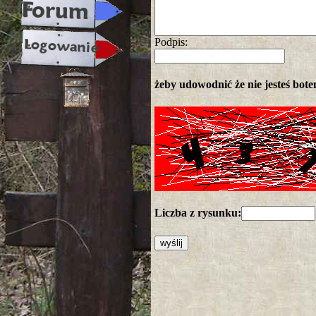
Podpis:
żeby udowodnić że nie jesteś botem
Liczba z rysunku: