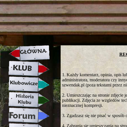
strona w naprawie zapraszamy ju
RE
1. Każdy komentarz, opinia, opis lu
administratora, moderatora czy inn
szwendak.pl (poza tekstami przez n
2. Umieszczając na stronie zdjęcie 
publikacji. Zdjęcia ze wzgledów te
nieznacznej kompresji.
3. Zgadzasz się nie pisać w sposób 
4. Zabrania się umieszczania na str