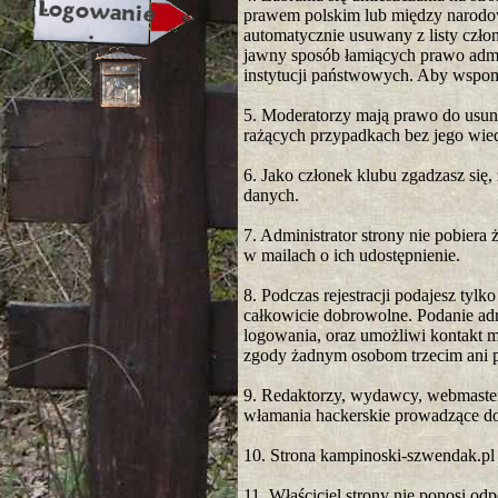
prawem polskim lub między narodow
automatycznie usuwany z listy człon
jawny sposób łamiących prawo admi
instytucji państwowych. Aby wspomó
5. Moderatorzy mają prawo do usuni
rażących przypadkach bez jego wie
6. Jako członek klubu zgadzasz się
danych.
7. Administrator strony nie pobier
w mailach o ich udostępnienie.
8. Podczas rejestracji podajesz tylk
całkowicie dobrowolne. Podanie ad
logowania, oraz umożliwi kontakt m
zgody żadnym osobom trzecim ani
9. Redaktorzy, wydawcy, webmaster,
włamania hackerskie prowadzące do
10. Strona kampinoski-szwendak.pl t
11. Właściciel strony nie ponosi od