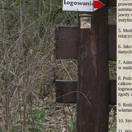
prawem
automat
jawny 
instytu
5. Mode
rażący
6. Jako
danych
7. Admi
w maila
8. Podc
całkow
logowa
zgody 
9. Reda
właman
10. Str
11. Wła