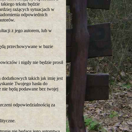
akiego tekstu będzie
ardziej rażących sytuacjach w
wiadomienia odpowiednich
autorów.
tacji z jego autorem, lub w
z będą przechowywane w bazie
owiczów i nigdy nie będzie prosił
h dodatkowych takich jak imię jest
yskanie Twojego hasła do
e nie będą podawane bez twojej
arczeni odpowiedzialnością za
lityczne.
tronie nie będące jego autorstwa.