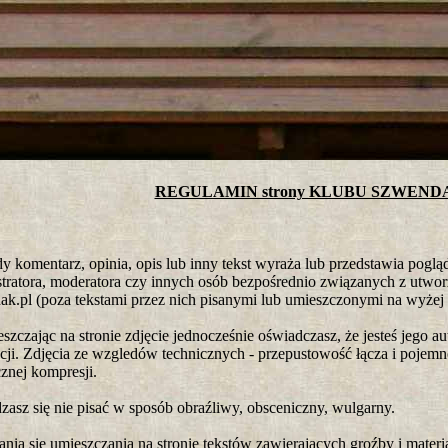
tro ;)
REGULAMIN strony KLUBU SZWEND
y komentarz, opinia, opis lub inny tekst wyraża lub przedstawia pogląd
tratora, moderatora czy innych osób bezpośrednio związanych z utwo
k.pl (poza tekstami przez nich pisanymi lub umieszczonymi na wyżej 
szczając na stronie zdjęcie jednocześnie oświadczasz, że jesteś jego 
cji. Zdjęcia ze wzgledów technicznych - przepustowość łącza i pojem
znej kompresji.
zasz się nie pisać w sposób obraźliwy, obsceniczny, wulgarny.
ania się umieszczania na stronie tekstów zawierających groźby i materi