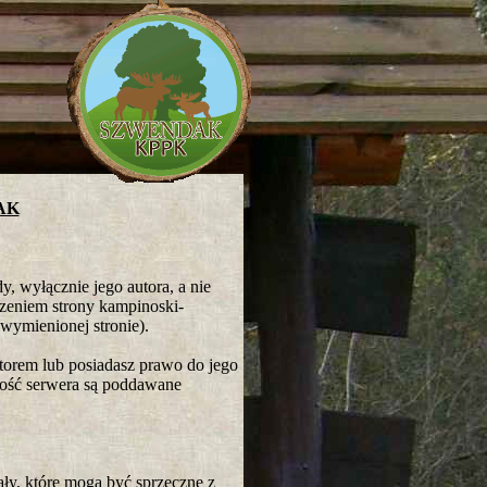
AK
y, wyłącznie jego autora, a nie
rzeniem strony kampinoski-
wymienionej stronie).
autorem lub posiadasz prawo do jego
ność serwera są poddawane
ały, które mogą być sprzeczne z