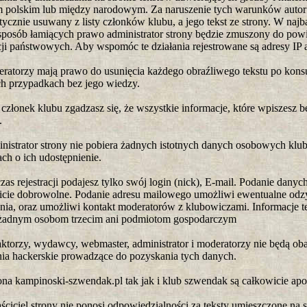
 polskim lub między narodowym. Za naruszenie tych warunków autor t
ycznie usuwany z listy członków klubu, a jego tekst ze strony. W najb
sposób łamiących prawo administrator strony będzie zmuszony do po
cji państwowych. Aby wspomóc te działania rejestrowane są adresy IP 
ratorzy mają prawo do usunięcia każdego obraźliwego tekstu po konsul
ch przypadkach bez jego wiedzy.
 członek klubu zgadzasz się, że wszystkie informacje, które wpiszes
.
nistrator strony nie pobiera żadnych istotnych danych osobowych klub
ch o ich udostępnienie.
zas rejestracji podajesz tylko swój login (nick), E-mail. Podanie danyc
icie dobrowolne. Podanie adresu mailowego umożliwi ewentualne odz
nia, oraz umożliwi kontakt moderatorów z klubowiczami. Informacje t
żadnym osobom trzecim ani podmiotom gospodarczym
ktorzy, wydawcy, webmaster, administrator i moderatorzy nie będą ob
ia hackerskie prowadzące do pozyskania tych danych.
ona kampinoski-szwendak.pl tak jak i klub szwendak są całkowicie apo
ściciel strony nie ponosi odpowiedzialności za teksty umieszczone na s