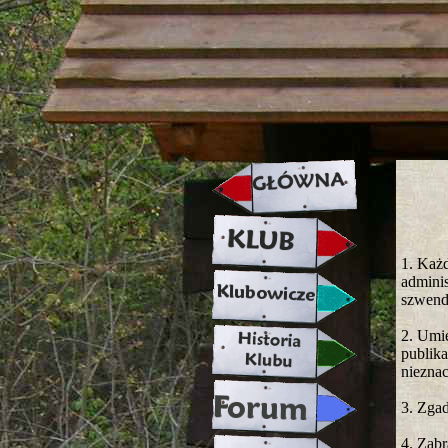
strona w naprawie zapraszamy ju
1. Każd
adminis
szwenda
2. Umie
publika
nieznac
3. Zgad
4. Zabr