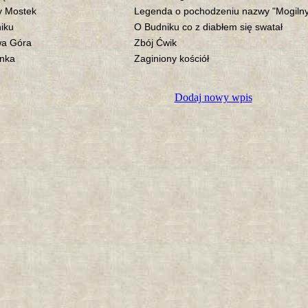
y Mostek
Legenda o pochodzeniu nazwy "Mogiln
iku
O Budniku co z diabłem się swatał
a Góra
Zbój Ćwik
nka
Zaginiony kościół
Dodaj nowy wpis