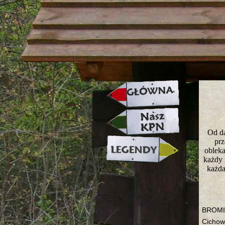
strona w naprawie zapraszamy ju
Od da
prz
obleka
każdy 
każda
BROMIE
Cichow