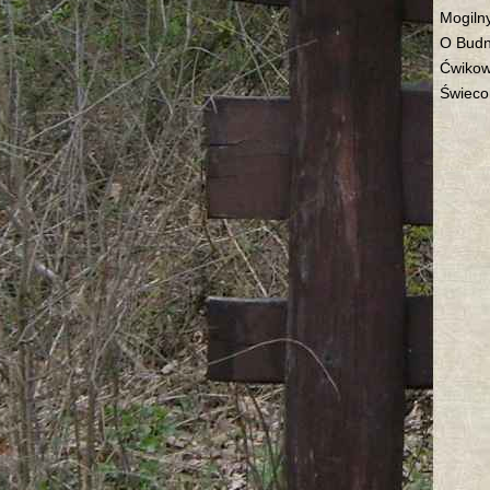
Mogiln
O Budn
Ćwikow
Świeco