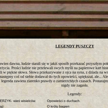
tro ;)
LEGENDY PUSZCZY
wien dawna, ludzie starali się w jakiś sposób przekazać przyszłym poko
eżycia. Prości ludzie nie przelewali swych myśli na papierowe kart his
li w piękne słowa. Słowa przekazywane z ojca na syna, z dziada na wn
następny coś od siebie dodawał do tych opowieści, upiększał, ale... A
 legenda zawiera ziarenko prawdy o zamierzchłych czasach. Postarajm
nigdy nie zagasła.
Legendy:
RZYK- wieś wisielców.
Opowieści o duchach.
ąż
O królu bagien