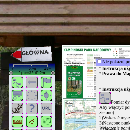
strona w naprawie zapraszamy ju
Nie pokazuj p
° Instrukcja u
° Prawa do Ma
° Instrukcja u
Pomiar dy
Aby włączyć pom
zielono)
2)Wskazać myszą
3)Następne punk
Wyłączenie pomia