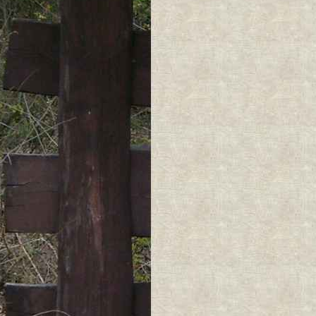
Treść mapy nie 
° Treści dodan
Znaczniki (grafi
prawami autorsk