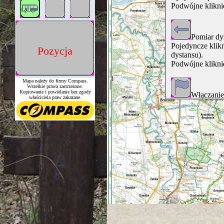
Podwójne kliknięc
Pomiar dy
Pojedyncze klikn
Pozycja
dystansu).
Podwójne kliknięc
Mapa należy do firmy Compass.
Wszelkie prawa zastrzeżone.
Kopiowanie i powielanie bez zgody
Włączanie
właściciela praw zakazane.
Włączanie
nawigacji).
Włączona o
Przełącza
1) Włączone (po
kliknięciem mys
2) połowicznie w