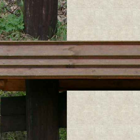
samo tylko że m
3) Wyłączona
Włączanie
Wyświetla
° Mapa Tury
SKALA 1:50 0
Mapa Parku zost
COMPASS i jest 
Mapa została o
"Compass"
Wszelkie prawa 
Kopiowanie i po
praw zakazane.
Mapa została ed
w celu zabezpiec
kopiowania).