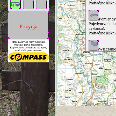
Podwójne kliknięc
Pomiar dy
Pojedyncze klikn
Pozycja
dystansu).
Podwójne kliknięc
Mapa należy do firmy Compass.
Wszelkie prawa zastrzeżone.
Kopiowanie i powielanie bez zgody
Włączanie
właściciela praw zakazane.
Włączanie
nawigacji).
Włączona o
Przełącza
1) Włączone (po
kliknięciem mys
2) połowicznie w