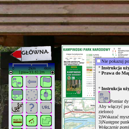
strona w naprawie zapraszamy ju
Nie pokazuj p
° Instrukcja u
° Prawa do Ma
° Instrukcja u
Pomiar dy
Aby włączyć pom
zielono)
2)Wskazać myszą
3)Następne punk
Wyłączenie pomia