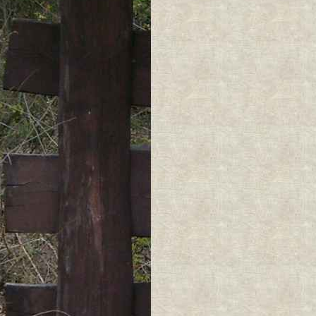
Treść mapy nie 
° Treści dodan
Znaczniki (grafi
prawami autorsk