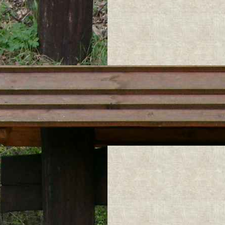
samo tylko że m
3) Wyłączona
Włączanie
Wyświetla
° Mapa Tury
SKALA 1:50 0
Mapa Parku zost
COMPASS i jest 
Mapa została o
"Compass"
Wszelkie prawa 
Kopiowanie i po
praw zakazane.
Mapa została ed
w celu zabezpiec
kopiowania).