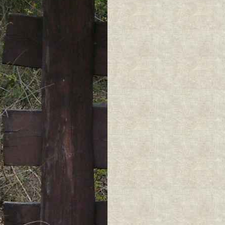
Treść mapy nie 
° Treści dodan
Znaczniki (grafi
prawami autorsk