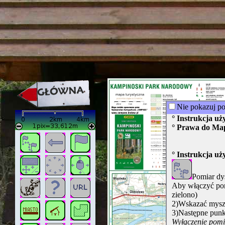
strona w naprawie zapraszamy ju
Nie pokazuj p
° Instrukcja u
° Prawa do Ma
° Instrukcja u
Pomiar dy
Aby włączyć pom
zielono)
2)Wskazać myszą
3)Następne punk
Wyłączenie pomia