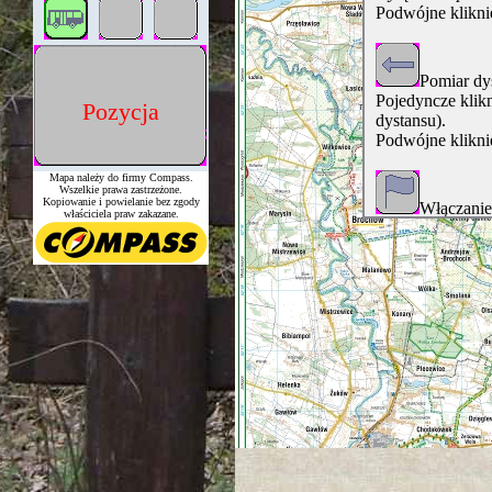
Podwójne kliknięc
Pomiar dy
Pojedyncze klikn
Pozycja
dystansu).
Podwójne kliknięc
Mapa należy do firmy Compass.
Wszelkie prawa zastrzeżone.
Kopiowanie i powielanie bez zgody
Włączanie
właściciela praw zakazane.
Włączanie
nawigacji).
Włączona o
Przełącza
1) Włączone (po
kliknięciem mys
2) połowicznie w