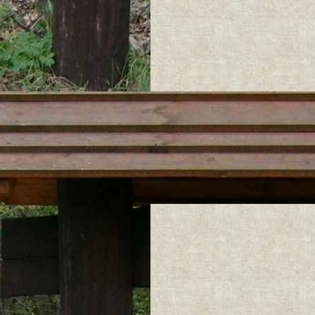
samo tylko że m
3) Wyłączona
Włączanie
Wyświetla
° Mapa Tury
SKALA 1:50 0
Mapa Parku zost
COMPASS i jest 
Mapa została o
"Compass"
Wszelkie prawa 
Kopiowanie i po
praw zakazane.
Mapa została ed
w celu zabezpiec
kopiowania).