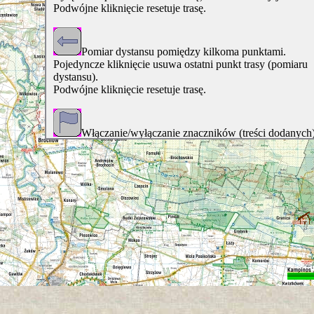
Podwójne kliknięcie resetuje trasę.
Pomiar dystansu pomiędzy kilkoma punktami.
Pojedyncze kliknięcie usuwa ostatni punkt trasy (pomiaru
dystansu).
Podwójne kliknięcie resetuje trasę.
Włączanie/wyłączanie znaczników (treści dodanych)
Włączanie/wyłączanie "róży wiatrów" (strzałek do
nawigacji).
Włączona obsługa skrótów klawiszowych (strzałki / 
Przełączanie trybu nawigacji mapy myszą
1) Włączone (podświetlone na zielono), nawigacja "łapan
kliknięciem myszy"
2) połowicznie włączone (pół zielony, pół szary), nawigacj