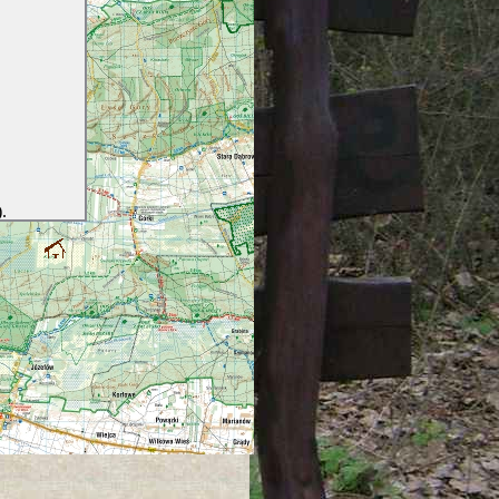
.
+/-)
ie mapy
a tak