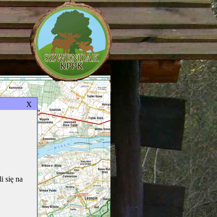
X
i się na