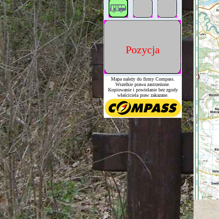
Pozycja
Mapa należy do firmy Compass.
Wszelkie prawa zastrzeżone.
Kopiowanie i powielanie bez zgody
właściciela praw zakazane.