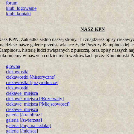
forum
klub_logowanie
klub_kontakt
NASZ KPN
asz KPN. Zakładka sedno naszej strony. Tu znajdziesz opisy ciekawy
najdziesz nasze galerie przedstawiające życie Puszczy Kampinoskiej j
ampinosu, histerię ludzi związanych z puszczą, oraz opisy naszych naj
pokonujemy w naszych codziennych wedrówkach przez Kampinoski P
glowna
ciekawostki
ciekawostki [/historyczne]
ciekawostki [/przyrodnicze]
ciekawostki
ciekawe_miejsca
ciekawe_miejsca [/Rezerwaty]
ciekawe_miejsca [/Miejscowosci]
ciekawe_miejsca
galeria [/krajobraz]
galeria [/zwierzeta]
galeria [/my_na_szlaku]
galeria [/miejsca]