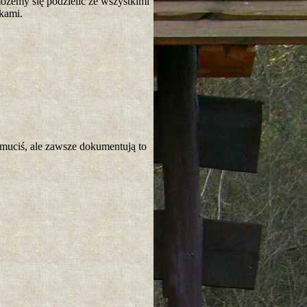
możemy się podzielić ze wszystkimi
tkami.
smuciś, ale zawsze dokumentują to