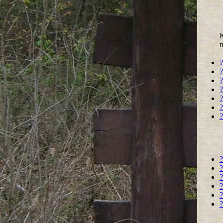
K
n
?
?
?
?
?
?
?
?
?
?
?
?
?