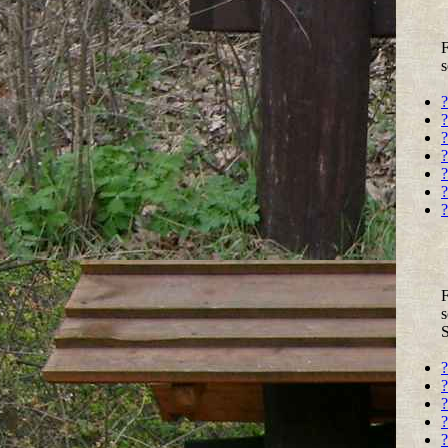
F
s
?
?
?
?
?
?
?
F
s
?
?
?
?
?