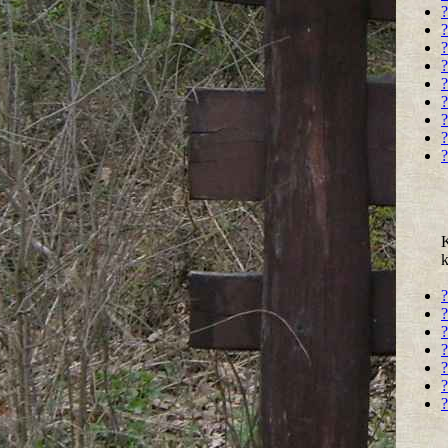
?
?
?
?
?
?
?
?
?
k
?
?
?
?
?
?
?