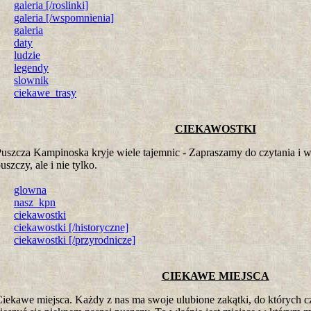
galeria [/roslinki]
galeria [/wspomnienia]
galeria
daty
ludzie
legendy
slownik
ciekawe_trasy
CIEKAWOSTKI
uszcza Kampinoska kryje wiele tajemnic - Zapraszamy do czytania i 
uszczy, ale i nie tylko.
glowna
nasz_kpn
ciekawostki
ciekawostki [/historyczne]
ciekawostki [/przyrodnicze]
CIEKAWE MIEJSCA
iekawe miejsca. Każdy z nas ma swoje ulubione zakątki, do których 