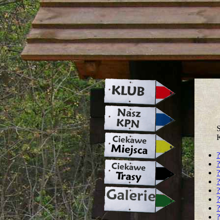
strona w naprawie zapraszamy ju
S
?
?
?
?
?
?
?
?