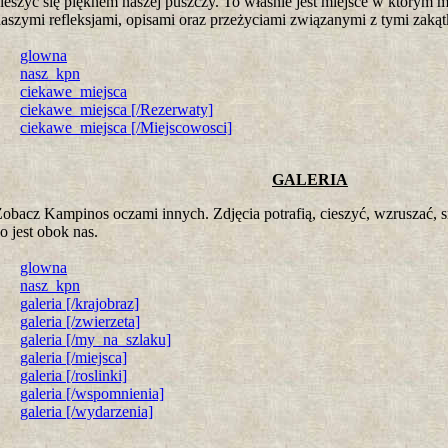
ieszyć się pięknem naszej puszczy. To właśnie jest miejsce w którym 
aszymi refleksjami, opisami oraz przeżyciami związanymi z tymi zaką
glowna
nasz_kpn
ciekawe_miejsca
ciekawe_miejsca [/Rezerwaty]
ciekawe_miejsca [/Miejscowosci]
GALERIA
obacz Kampinos oczami innych. Zdjęcia potrafią, cieszyć, wzruszać, 
o jest obok nas.
glowna
nasz_kpn
galeria [/krajobraz]
galeria [/zwierzeta]
galeria [/my_na_szlaku]
galeria [/miejsca]
galeria [/roslinki]
galeria [/wspomnienia]
galeria [/wydarzenia]