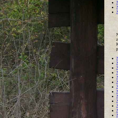
?
?
?
N
z
K
?
?
?
?
?
?
?
?
?
?
?
?
?