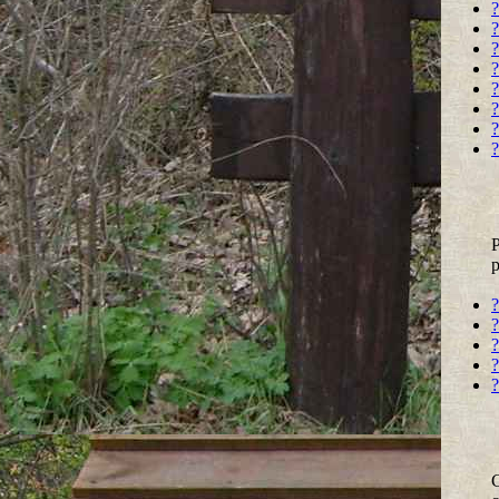
?
?
?
?
?
?
?
?
P
p
?
?
?
?
?
C