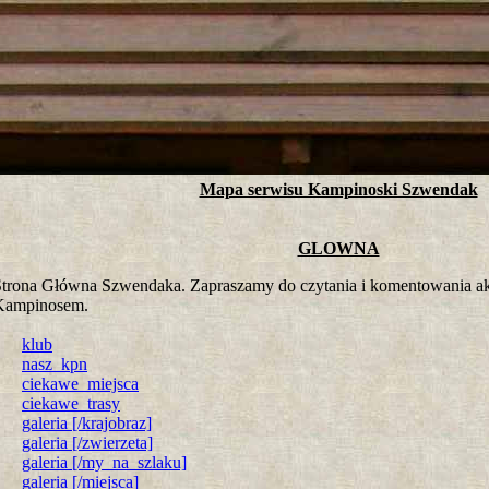
tro ;)
Mapa serwisu Kampinoski Szwendak
GLOWNA
trona Główna Szwendaka. Zapraszamy do czytania i komentowania ak
Kampinosem.
klub
nasz_kpn
ciekawe_miejsca
ciekawe_trasy
galeria [/krajobraz]
galeria [/zwierzeta]
galeria [/my_na_szlaku]
galeria [/miejsca]