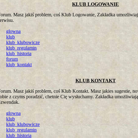
KLUB LOGOWANIE
orum. Masz jakiś problem, coś Klub Logowanie, Zakładka umozliwiaj
erwisu.
glowna
klub
klub_klubowicze
klub_regulamin
klub_historia
forum
klub_kontakt
KLUB KONTAKT
orum. Masz jakiś problem, coś Klub Kontakt. Masz jakies sugestie, n
obie z czyms poradzić, chetnie Cię wysłuchamy. Zakładka umożliwiają
Szwendak.
glowna
klub
klub_klubowicze
klub_regulamin
klub_historia