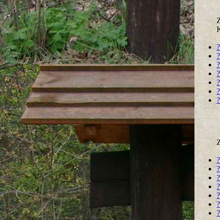
?
?
?
?
?
?
?
?
?
?
?
?
?
?