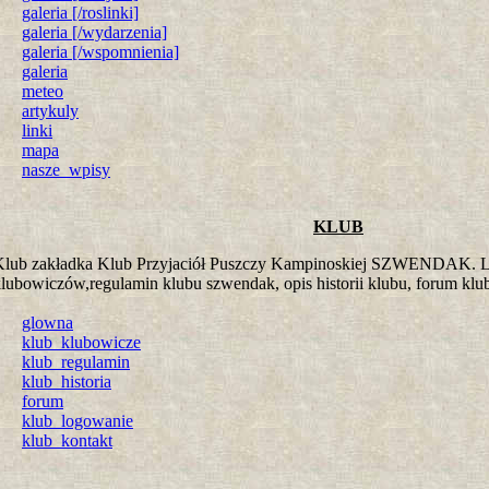
galeria [/roslinki]
galeria [/wydarzenia]
galeria [/wspomnienia]
galeria
meteo
artykuly
linki
mapa
nasze_wpisy
KLUB
Klub zakładka Klub Przyjaciół Puszczy Kampinoskiej SZWENDAK. Lo
lubowiczów,regulamin klubu szwendak, opis historii klubu, forum kl
glowna
klub_klubowicze
klub_regulamin
klub_historia
forum
klub_logowanie
klub_kontakt