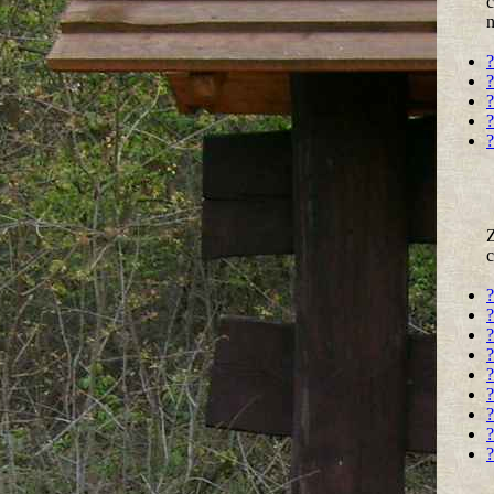
c
n
?
?
?
?
?
Z
c
?
?
?
?
?
?
?
?
?