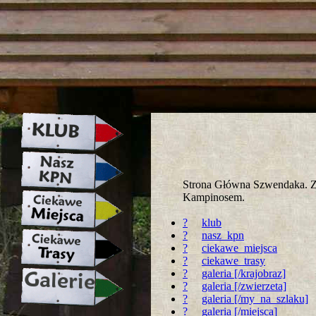
strona w naprawie zapraszamy ju
Strona Główna Szwendaka. Za
Kampinosem.
?
klub
?
nasz_kpn
?
ciekawe_miejsca
?
ciekawe_trasy
?
galeria [/krajobraz]
?
galeria [/zwierzeta]
?
galeria [/my_na_szlaku]
?
galeria [/miejsca]