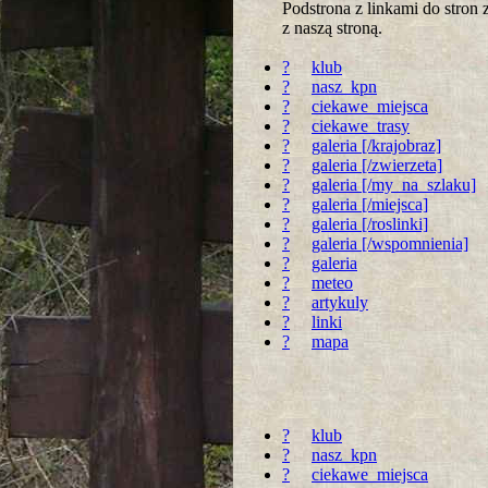
Podstrona z linkami do stro
z naszą stroną.
?
klub
?
nasz_kpn
?
ciekawe_miejsca
?
ciekawe_trasy
?
galeria [/krajobraz]
?
galeria [/zwierzeta]
?
galeria [/my_na_szlaku]
?
galeria [/miejsca]
?
galeria [/roslinki]
?
galeria [/wspomnienia]
?
galeria
?
meteo
?
artykuly
?
linki
?
mapa
?
klub
?
nasz_kpn
?
ciekawe_miejsca