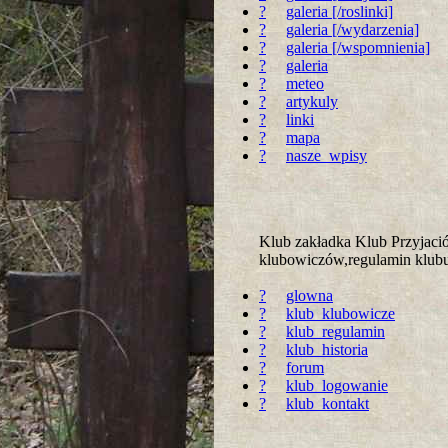
?
galeria [/roslinki]
?
galeria [/wydarzenia]
?
galeria [/wspomnienia]
?
galeria
?
meteo
?
artykuly
?
linki
?
mapa
?
nasze_wpisy
Klub zakładka Klub Przyjac
klubowiczów,regulamin klubu 
?
glowna
?
klub_klubowicze
?
klub_regulamin
?
klub_historia
?
forum
?
klub_logowanie
?
klub_kontakt