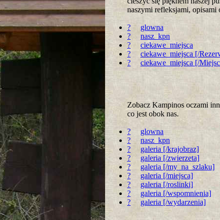
cieszyć się pięknem naszej p
naszymi refleksjami, opisami
?
glowna
?
nasz_kpn
?
ciekawe_miejsca
?
ciekawe_miejsca [/Rezer
?
ciekawe_miejsca [/Miejs
Zobacz Kampinos oczami innyc
co jest obok nas.
?
glowna
?
nasz_kpn
?
galeria [/krajobraz]
?
galeria [/zwierzeta]
?
galeria [/my_na_szlaku]
?
galeria [/miejsca]
?
galeria [/roslinki]
?
galeria [/wspomnienia]
?
galeria [/wydarzenia]