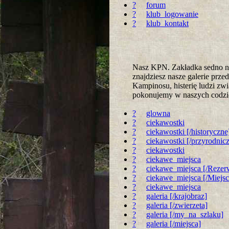
?
forum
?
klub_logowanie
?
klub_kontakt
Nasz KPN. Zakładka sedno na
znajdziesz nasze galerie prz
Kampinosu, histerię ludzi zwi
pokonujemy w naszych codz
?
glowna
?
ciekawostki
?
ciekawostki [/historyczne
?
ciekawostki [/przyrodnic
?
ciekawostki
?
ciekawe_miejsca
?
ciekawe_miejsca [/Rezer
?
ciekawe_miejsca [/Miejs
?
ciekawe_miejsca
?
galeria [/krajobraz]
?
galeria [/zwierzeta]
?
galeria [/my_na_szlaku]
?
galeria [/miejsca]