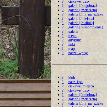
?
ciekawe_trasy
?
galeria [/krajobraz]
?
galeria [/zwierzeta]
?
galeria [/my_na_szlaku]
?
galeria [/miejsca]
?
galeria [/roslinki]
?
galeria [/wspomnienia]
?
galeria
?
meteo
?
artykuly
?
linki
?
mapa
?
nasze_wpisy
?
klub
?
nasz_kpn
?
ciekawe_miejsca
?
ciekawe_trasy
?
galeria [/krajobraz]
?
galeria [/zwierzeta]
?
galeria [/my_na_szlaku]