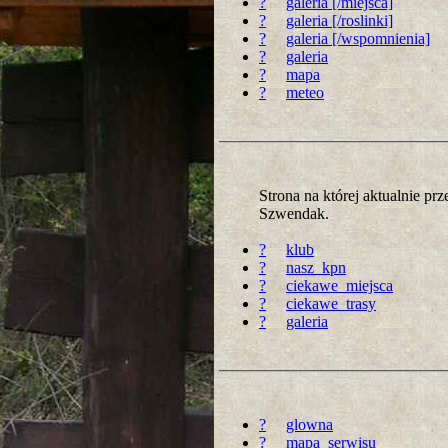
?
galeria [/miejsca]
?
galeria [/roslinki]
?
galeria [/wspomnienia]
?
galeria
?
mapa
?
meteo
Strona na której aktualnie p
Szwendak.
?
klub
?
nasz_kpn
?
ciekawe_miejsca
?
ciekawe_trasy
?
galeria
?
glowna
?
mapa_serwisu