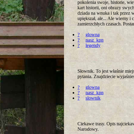
pokolenia swoje, historie, wi
kart historii, oni obrazy swy
dziada na wnuka i tak przez 
upiększał, ale... Ale wiemy 
zamierzchłych czasach. Postar
?
glowna
?
nasz_kpn
?
legendy
Słownik. To jest właśnie mie
pytania. Znajdziecie wyjaśni
?
glowna
?
nasz_kpn
?
slownik
Ciekawe trasy. Opis najcieka
Narodowy.