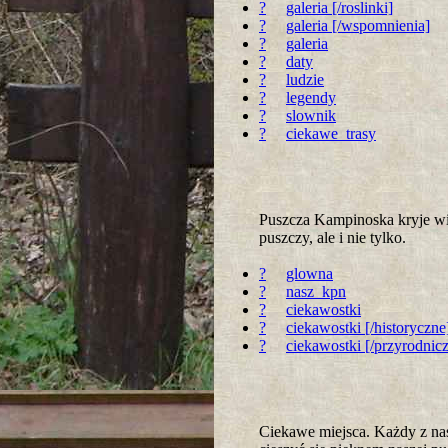
?
galeria [/roslinki]
?
galeria [/wspomnienia]
?
galeria
?
daty
?
ludzie
?
legendy
?
slownik
?
ciekawe_trasy
Puszcza Kampinoska kryje wie
puszczy, ale i nie tylko.
?
glowna
?
nasz_kpn
?
ciekawostki
?
ciekawostki [/historyczne
?
ciekawostki [/przyrodnic
Ciekawe miejsca. Każdy z nas