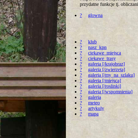
przydatne funkcje tj. oblicz
?
glowna
?
klub
?
nasz_kpn
?
ciekawe_miejsca
?
ciekawe_trasy
?
galeria [/krajobraz]
?
galeria [/zwierzeta]
?
galeria [/my_na_szlaku]
?
galeria [/miejsca]
?
galeria [/roslinki]
?
galeria [/wspomnienia]
?
galeria
?
meteo
?
artykuly
?
mapa