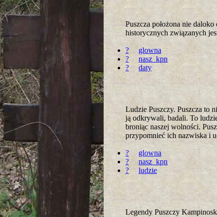
Puszcza położona nie daloko
historycznych związanych jes
?
glowna
?
nasz_kpn
?
daty
Ludzie Puszczy. Puszcza to ni
ją odkrywali, badali. To ludzi
broniąc naszej wolności. Pusz
przypomnieć ich nazwiska i u
?
glowna
?
nasz_kpn
?
ludzie
Legendy Puszczy Kampinoskiej