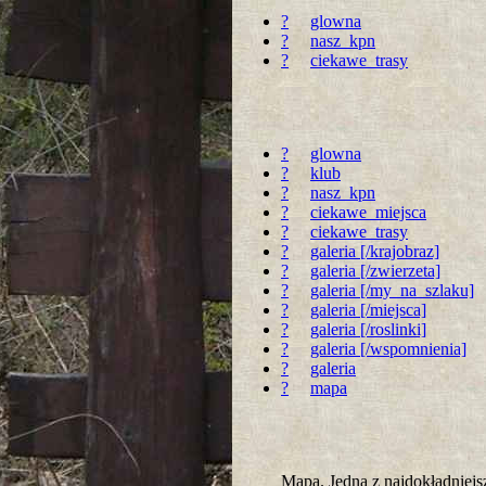
?
glowna
?
nasz_kpn
?
ciekawe_trasy
?
glowna
?
klub
?
nasz_kpn
?
ciekawe_miejsca
?
ciekawe_trasy
?
galeria [/krajobraz]
?
galeria [/zwierzeta]
?
galeria [/my_na_szlaku]
?
galeria [/miejsca]
?
galeria [/roslinki]
?
galeria [/wspomnienia]
?
galeria
?
mapa
Mapa. Jedna z najdokładnie