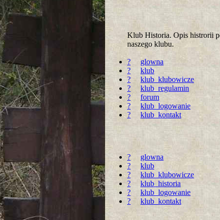
Klub Historia. Opis histrori
naszego klubu.
?
glowna
?
klub
?
klub_klubowicze
?
klub_regulamin
?
forum
?
klub_logowanie
?
klub_kontakt
?
glowna
?
klub
?
klub_klubowicze
?
klub_historia
?
klub_logowanie
?
klub_kontakt