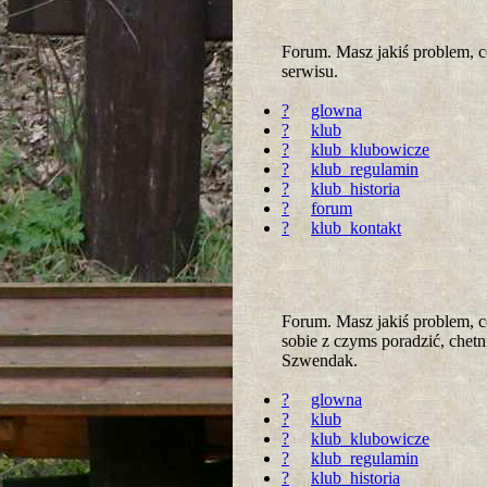
Forum. Masz jakiś problem, 
serwisu.
?
glowna
?
klub
?
klub_klubowicze
?
klub_regulamin
?
klub_historia
?
forum
?
klub_kontakt
Forum. Masz jakiś problem, c
sobie z czyms poradzić, chet
Szwendak.
?
glowna
?
klub
?
klub_klubowicze
?
klub_regulamin
?
klub_historia