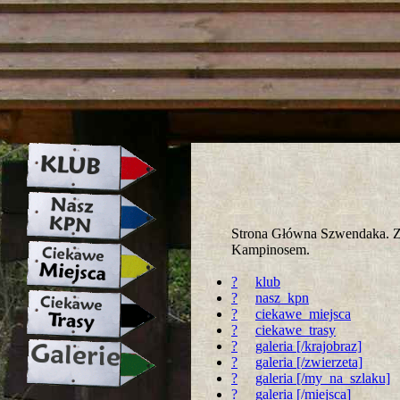
strona w naprawie zapraszamy ju
Strona Główna Szwendaka. Za
Kampinosem.
?
klub
?
nasz_kpn
?
ciekawe_miejsca
?
ciekawe_trasy
?
galeria [/krajobraz]
?
galeria [/zwierzeta]
?
galeria [/my_na_szlaku]
?
galeria [/miejsca]