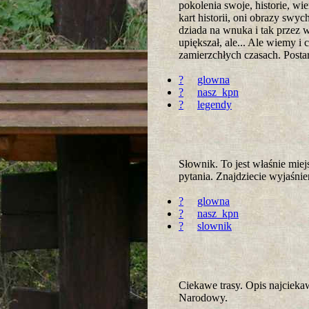
pokolenia swoje, historie, wi
kart historii, oni obrazy swy
dziada na wnuka i tak przez 
upiększał, ale... Ale wiemy 
zamierzchłych czasach. Postar
?
glowna
?
nasz_kpn
?
legendy
Słownik. To jest właśnie mie
pytania. Znajdziecie wyjaśni
?
glowna
?
nasz_kpn
?
slownik
Ciekawe trasy. Opis najcieka
Narodowy.