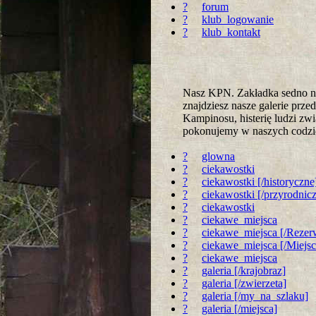
?
forum
?
klub_logowanie
?
klub_kontakt
Nasz KPN. Zakładka sedno na
znajdziesz nasze galerie prz
Kampinosu, histerię ludzi zwi
pokonujemy w naszych codz
?
glowna
?
ciekawostki
?
ciekawostki [/historyczne
?
ciekawostki [/przyrodnic
?
ciekawostki
?
ciekawe_miejsca
?
ciekawe_miejsca [/Rezer
?
ciekawe_miejsca [/Miejs
?
ciekawe_miejsca
?
galeria [/krajobraz]
?
galeria [/zwierzeta]
?
galeria [/my_na_szlaku]
?
galeria [/miejsca]