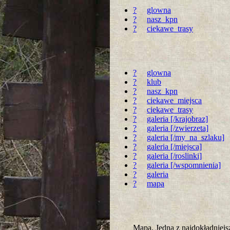
?
glowna
?
nasz_kpn
?
ciekawe_trasy
?
glowna
?
klub
?
nasz_kpn
?
ciekawe_miejsca
?
ciekawe_trasy
?
galeria [/krajobraz]
?
galeria [/zwierzeta]
?
galeria [/my_na_szlaku]
?
galeria [/miejsca]
?
galeria [/roslinki]
?
galeria [/wspomnienia]
?
galeria
?
mapa
Mapa. Jedna z najdokładnie