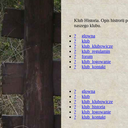
Klub Historia. Opis histrori
naszego klubu.
?
glowna
?
klub
?
klub_klubowicze
?
klub_regulamin
?
forum
?
klub_logowanie
?
klub_kontakt
?
glowna
?
klub
?
klub_klubowicze
?
klub_historia
?
klub_logowanie
?
klub_kontakt