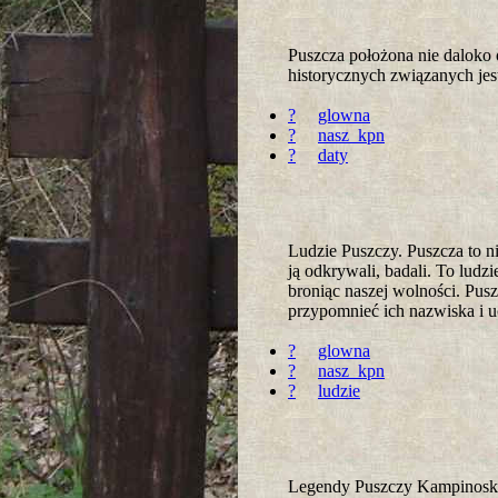
Puszcza położona nie daloko
historycznych związanych jes
?
glowna
?
nasz_kpn
?
daty
Ludzie Puszczy. Puszcza to ni
ją odkrywali, badali. To ludzi
broniąc naszej wolności. Pusz
przypomnieć ich nazwiska i u
?
glowna
?
nasz_kpn
?
ludzie
Legendy Puszczy Kampinoskiej