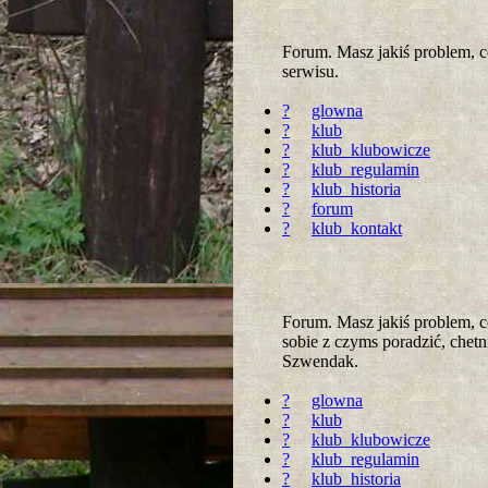
Forum. Masz jakiś problem, 
serwisu.
?
glowna
?
klub
?
klub_klubowicze
?
klub_regulamin
?
klub_historia
?
forum
?
klub_kontakt
Forum. Masz jakiś problem, c
sobie z czyms poradzić, chet
Szwendak.
?
glowna
?
klub
?
klub_klubowicze
?
klub_regulamin
?
klub_historia