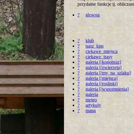
przydatne funkcje tj. oblicz
?
glowna
?
klub
?
nasz_kpn
?
ciekawe_miejsca
?
ciekawe_trasy
?
galeria [/krajobraz]
?
galeria [/zwierzeta]
?
galeria [/my_na_szlaku]
?
galeria [/miejsca]
?
galeria [/roslinki]
?
galeria [/wspomnienia]
?
galeria
?
meteo
?
artykuly
?
mapa