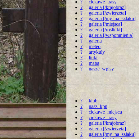
?
ciekawe_trasy
?
galeria [/krajobraz]
?
galeria [/zwierzeta]
?
galeria [/my_na_szlaku]
?
galeria [/miejsca]
?
galeria [/roslinki]
?
galeria [/wspomnienia]
?
galeria
?
meteo
?
artykuly
?
linki
?
mapa
?
nasze_wpisy
?
klub
?
nasz_kpn
?
ciekawe_miejsca
?
ciekawe_trasy
?
galeria [/krajobraz]
?
galeria [/zwierzeta]
?
galeria [/my_na_szlaku]