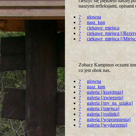
cieszyć się pięknem naszej p
naszymi refleksjami, opisami
?
glowna
?
nasz_kpn
?
ciekawe_miejsca
?
ciekawe_miejsca [/Rezer
?
ciekawe_miejsca [/Miejs
Zobacz Kampinos oczami innyc
co jest obok nas.
?
glowna
?
nasz_kpn
?
galeria [/krajobraz]
?
galeria [/zwierzeta]
?
galeria [/my_na_szlaku]
?
galeria [/miejsca]
?
galeria [/roslinki]
?
galeria [/wspomnienia]
?
galeria [/wydarzenia]