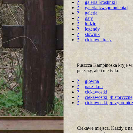
?
galeria [/roslinki]
?
galeria [/wspomnienia]
?
galeria
?
daty
?
ludzie
?
legendy
?
slownik
?
ciekawe_trasy
Puszcza Kampinoska kryje wie
puszczy, ale i nie tylko.
?
glowna
?
nasz_kpn
?
ciekawostki
?
ciekawostki [/historyczne
?
ciekawostki [/przyrodnic
Ciekawe miejsca. Każdy z nas