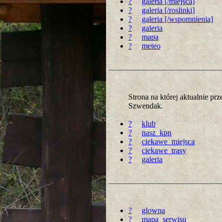
?
galeria [/miejsca]
?
galeria [/roslinki]
?
galeria [/wspomnienia]
?
galeria
?
mapa
?
meteo
Strona na której aktualnie p
Szwendak.
?
klub
?
nasz_kpn
?
ciekawe_miejsca
?
ciekawe_trasy
?
galeria
?
glowna
?
mapa_serwisu