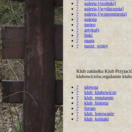
?
galeria [/roslinki]
?
galeria [/wydarzenia]
?
galeria [/wspomnienia]
?
galeria
?
meteo
?
artykuly
?
linki
?
mapa
?
nasze_wpisy
Klub zakładka Klub Przyjac
klubowiczów,regulamin klubu 
?
glowna
?
klub_klubowicze
?
klub_regulamin
?
klub_historia
?
forum
?
klub_logowanie
?
klub_kontakt