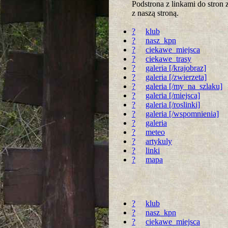
Podstrona z linkami do stro
z naszą stroną.
?
klub
?
nasz_kpn
?
ciekawe_miejsca
?
ciekawe_trasy
?
galeria [/krajobraz]
?
galeria [/zwierzeta]
?
galeria [/my_na_szlaku]
?
galeria [/miejsca]
?
galeria [/roslinki]
?
galeria [/wspomnienia]
?
galeria
?
meteo
?
artykuly
?
linki
?
mapa
?
klub
?
nasz_kpn
?
ciekawe_miejsca