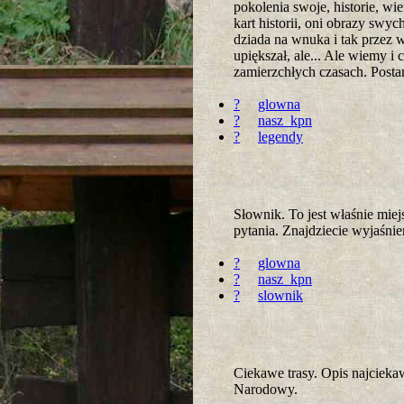
pokolenia swoje, historie, wi
kart historii, oni obrazy swy
dziada na wnuka i tak przez 
upiększał, ale... Ale wiemy 
zamierzchłych czasach. Postar
?
glowna
?
nasz_kpn
?
legendy
Słownik. To jest właśnie mie
pytania. Znajdziecie wyjaśni
?
glowna
?
nasz_kpn
?
slownik
Ciekawe trasy. Opis najcieka
Narodowy.