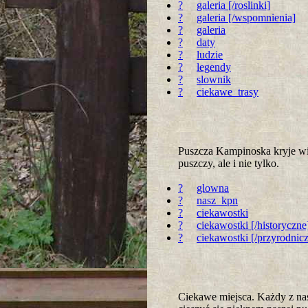
?
galeria [/roslinki]
?
galeria [/wspomnienia]
?
galeria
?
daty
?
ludzie
?
legendy
?
slownik
?
ciekawe_trasy
Puszcza Kampinoska kryje wie
puszczy, ale i nie tylko.
?
glowna
?
nasz_kpn
?
ciekawostki
?
ciekawostki [/historyczne
?
ciekawostki [/przyrodnic
Ciekawe miejsca. Każdy z nas