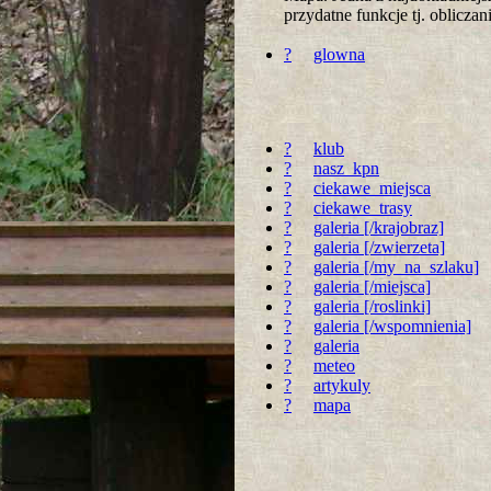
przydatne funkcje tj. oblicz
?
glowna
?
klub
?
nasz_kpn
?
ciekawe_miejsca
?
ciekawe_trasy
?
galeria [/krajobraz]
?
galeria [/zwierzeta]
?
galeria [/my_na_szlaku]
?
galeria [/miejsca]
?
galeria [/roslinki]
?
galeria [/wspomnienia]
?
galeria
?
meteo
?
artykuly
?
mapa