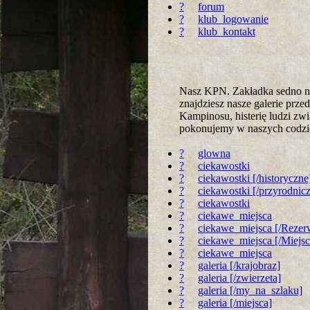
?
forum
?
klub_logowanie
?
klub_kontakt
Nasz KPN. Zakładka sedno na
znajdziesz nasze galerie prz
Kampinosu, histerię ludzi zwi
pokonujemy w naszych codz
?
glowna
?
ciekawostki
?
ciekawostki [/historyczne
?
ciekawostki [/przyrodnic
?
ciekawostki
?
ciekawe_miejsca
?
ciekawe_miejsca [/Rezer
?
ciekawe_miejsca [/Miejs
?
ciekawe_miejsca
?
galeria [/krajobraz]
?
galeria [/zwierzeta]
?
galeria [/my_na_szlaku]
?
galeria [/miejsca]