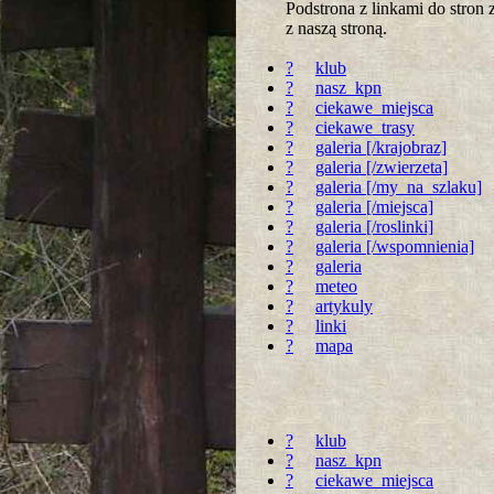
Podstrona z linkami do stro
z naszą stroną.
?
klub
?
nasz_kpn
?
ciekawe_miejsca
?
ciekawe_trasy
?
galeria [/krajobraz]
?
galeria [/zwierzeta]
?
galeria [/my_na_szlaku]
?
galeria [/miejsca]
?
galeria [/roslinki]
?
galeria [/wspomnienia]
?
galeria
?
meteo
?
artykuly
?
linki
?
mapa
?
klub
?
nasz_kpn
?
ciekawe_miejsca