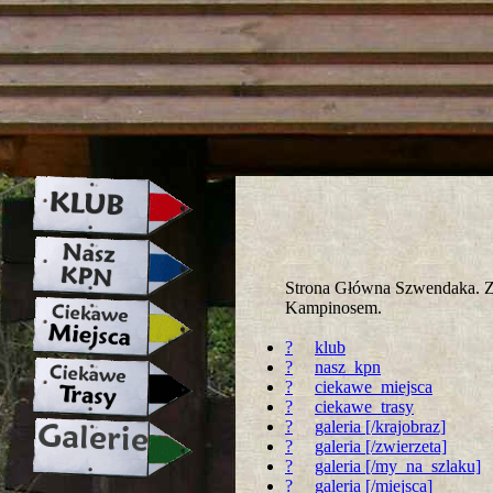
strona w naprawie zapraszamy ju
Strona Główna Szwendaka. Za
Kampinosem.
?
klub
?
nasz_kpn
?
ciekawe_miejsca
?
ciekawe_trasy
?
galeria [/krajobraz]
?
galeria [/zwierzeta]
?
galeria [/my_na_szlaku]
?
galeria [/miejsca]