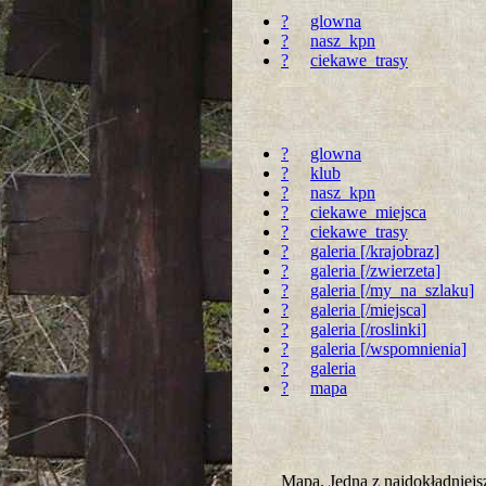
?
glowna
?
nasz_kpn
?
ciekawe_trasy
?
glowna
?
klub
?
nasz_kpn
?
ciekawe_miejsca
?
ciekawe_trasy
?
galeria [/krajobraz]
?
galeria [/zwierzeta]
?
galeria [/my_na_szlaku]
?
galeria [/miejsca]
?
galeria [/roslinki]
?
galeria [/wspomnienia]
?
galeria
?
mapa
Mapa. Jedna z najdokładnie