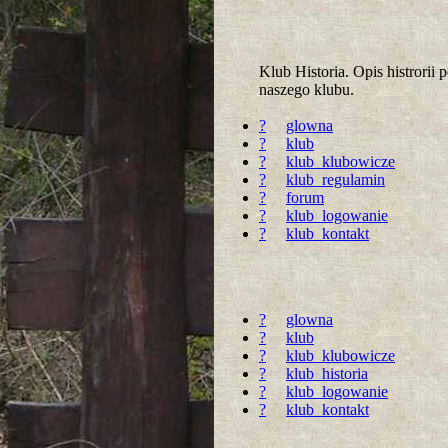
Klub Historia. Opis histrori
naszego klubu.
?
glowna
?
klub
?
klub_klubowicze
?
klub_regulamin
?
forum
?
klub_logowanie
?
klub_kontakt
?
glowna
?
klub
?
klub_klubowicze
?
klub_historia
?
klub_logowanie
?
klub_kontakt