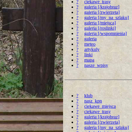
?
ciekawe_trasy
?
galeria [/krajobraz]
?
galeria [/zwierzeta]
?
galeria [/my_na_szlaku]
?
galeria [/miejsca]
?
galeria [/roslinki]
?
galeria [/wspomnienia]
?
galeria
?
meteo
?
artykuly
?
linki
?
mapa
?
nasze_wpisy
?
klub
?
nasz_kpn
?
ciekawe_miejsca
?
ciekawe_trasy
?
galeria [/krajobraz]
?
galeria [/zwierzeta]
?
galeria [/my_na_szlaku]