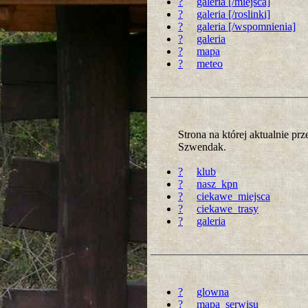
?
galeria [/miejsca]
?
galeria [/roslinki]
?
galeria [/wspomnienia]
?
galeria
?
mapa
?
meteo
Strona na której aktualnie p
Szwendak.
?
klub
?
nasz_kpn
?
ciekawe_miejsca
?
ciekawe_trasy
?
galeria
?
glowna
?
mapa_serwisu