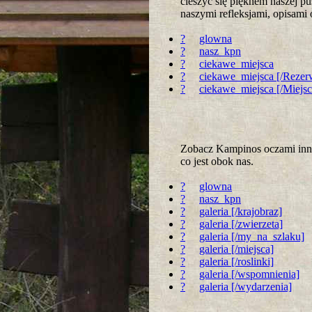
cieszyć się pięknem naszej p
naszymi refleksjami, opisami
?
glowna
?
nasz_kpn
?
ciekawe_miejsca
?
ciekawe_miejsca [/Rezer
?
ciekawe_miejsca [/Miejs
Zobacz Kampinos oczami innyc
co jest obok nas.
?
glowna
?
nasz_kpn
?
galeria [/krajobraz]
?
galeria [/zwierzeta]
?
galeria [/my_na_szlaku]
?
galeria [/miejsca]
?
galeria [/roslinki]
?
galeria [/wspomnienia]
?
galeria [/wydarzenia]