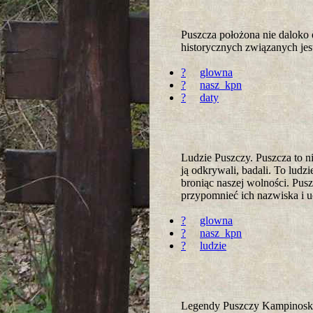
Puszcza położona nie daloko
historycznych związanych jes
?
glowna
?
nasz_kpn
?
daty
Ludzie Puszczy. Puszcza to ni
ją odkrywali, badali. To ludzi
broniąc naszej wolności. Pusz
przypomnieć ich nazwiska i u
?
glowna
?
nasz_kpn
?
ludzie
Legendy Puszczy Kampinoskiej