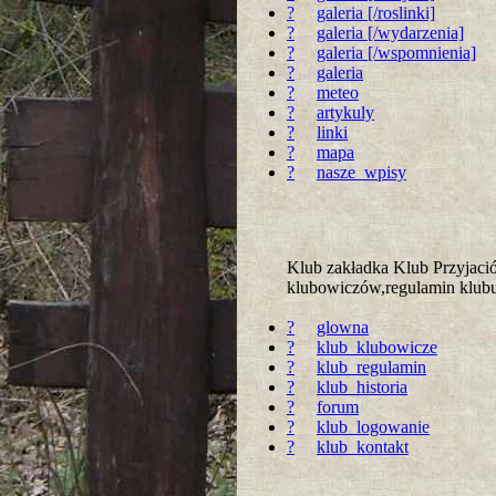
?
galeria [/roslinki]
?
galeria [/wydarzenia]
?
galeria [/wspomnienia]
?
galeria
?
meteo
?
artykuly
?
linki
?
mapa
?
nasze_wpisy
Klub zakładka Klub Przyjac
klubowiczów,regulamin klubu 
?
glowna
?
klub_klubowicze
?
klub_regulamin
?
klub_historia
?
forum
?
klub_logowanie
?
klub_kontakt