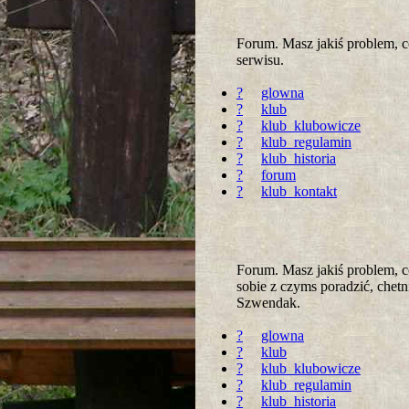
Forum. Masz jakiś problem, 
serwisu.
?
glowna
?
klub
?
klub_klubowicze
?
klub_regulamin
?
klub_historia
?
forum
?
klub_kontakt
Forum. Masz jakiś problem, c
sobie z czyms poradzić, chet
Szwendak.
?
glowna
?
klub
?
klub_klubowicze
?
klub_regulamin
?
klub_historia