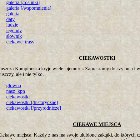
galeria [/roslinki]
galeria [/wspomnienia]
galeria
daty
ludzie
legendy
slownik
ciekawe_trasy
CIEKAWOSTKI
uszcza Kampinoska kryje wiele tajemnic - Zapraszamy do czytania i 
uszczy, ale i nie tylko.
glowna
nasz_kpn
ciekawostki
ciekawostki [/historyczne]
ciekawostki [/przyrodnicze]
CIEKAWE MIEJSCA
iekawe miejsca. Każdy z nas ma swoje ulubione zakątki, do których 