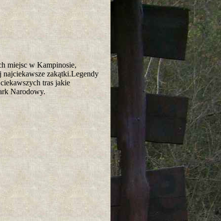
ch miejsc w Kampinosie,
ej najciekawsze zakątki.Legendy
ciekawszych tras jakie
ark Narodowy.