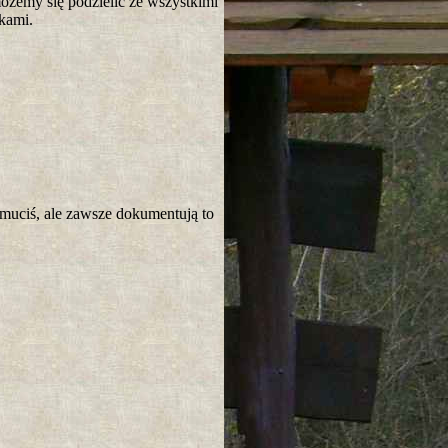
możemy się podzielić ze wszystkimi
tkami.
smuciś, ale zawsze dokumentują to