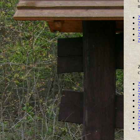
c
n
?
?
?
?
?
Z
c
?
?
?
?
?
?
?
?
?