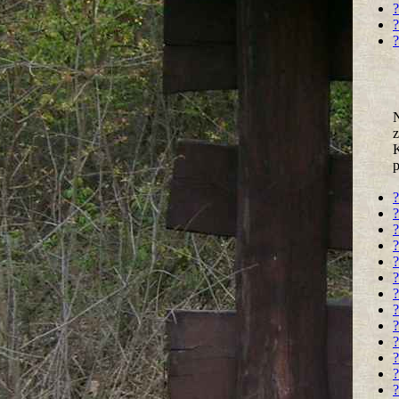
?
?
?
N
z
K
?
?
?
?
?
?
?
?
?
?
?
?
?