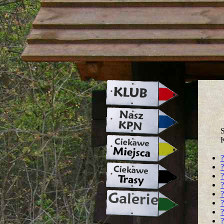
strona w naprawie zapraszamy ju
S
?
?
?
?
?
?
?
?