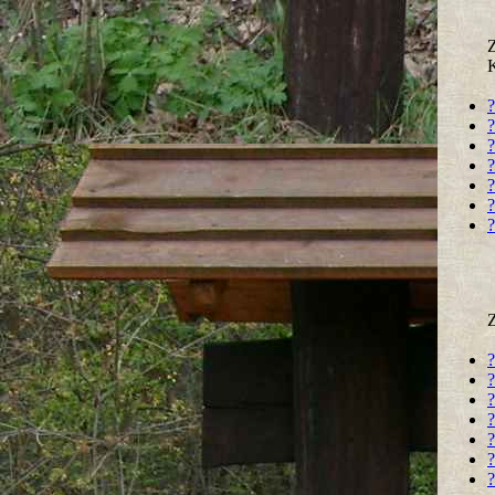
?
?
?
?
?
?
?
?
?
?
?
?
?
?