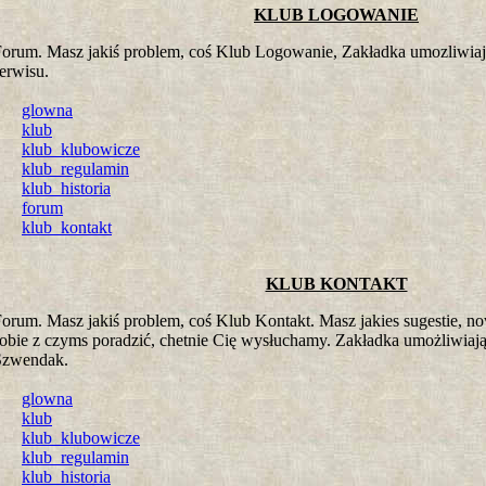
KLUB LOGOWANIE
orum. Masz jakiś problem, coś Klub Logowanie, Zakładka umozliwiaj
erwisu.
glowna
klub
klub_klubowicze
klub_regulamin
klub_historia
forum
klub_kontakt
KLUB KONTAKT
orum. Masz jakiś problem, coś Klub Kontakt. Masz jakies sugestie, n
obie z czyms poradzić, chetnie Cię wysłuchamy. Zakładka umożliwiają
Szwendak.
glowna
klub
klub_klubowicze
klub_regulamin
klub_historia