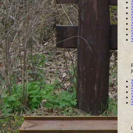
?
?
?
?
?
?
?
?
P
p
?
?
?
?
?
C