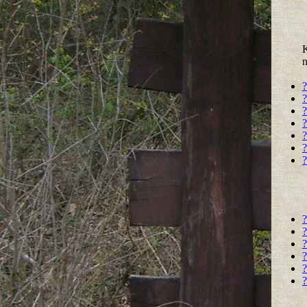
K
n
?
?
?
?
?
?
?
?
?
?
?
?
?