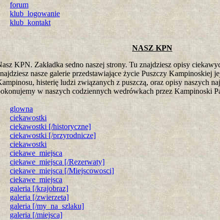
forum
klub_logowanie
klub_kontakt
NASZ KPN
asz KPN. Zakładka sedno naszej strony. Tu znajdziesz opisy ciekawy
najdziesz nasze galerie przedstawiające życie Puszczy Kampinoskiej j
ampinosu, histerię ludzi związanych z puszczą, oraz opisy naszych naj
pokonujemy w naszych codziennych wedrówkach przez Kampinoski P
glowna
ciekawostki
ciekawostki [/historyczne]
ciekawostki [/przyrodnicze]
ciekawostki
ciekawe_miejsca
ciekawe_miejsca [/Rezerwaty]
ciekawe_miejsca [/Miejscowosci]
ciekawe_miejsca
galeria [/krajobraz]
galeria [/zwierzeta]
galeria [/my_na_szlaku]
galeria [/miejsca]