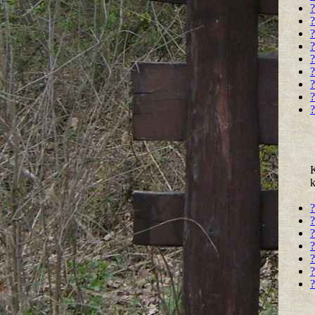
?
?
?
?
?
?
?
?
?
k
?
?
?
?
?
?
?