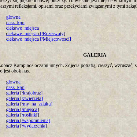
ieszyć się pięknem naszej puszczy. To właśnie jest miejsce w którym 
aszymi refleksjami, opisami oraz przeżyciami związanymi z tymi zaką
glowna
nasz_kpn
ciekawe_miejsca
ciekawe_miejsca [/Rezerwaty]
ciekawe_miejsca [/Miejscowosci]
GALERIA
obacz Kampinos oczami innych. Zdjęcia potrafią, cieszyć, wzruszać, 
o jest obok nas.
glowna
nasz_kpn
galeria [/krajobraz]
galeria [/zwierzeta]
galeria [/my_na_szlaku]
galeria [/miejsca]
galeria [/roslinki]
galeria [/wspomnienia]
galeria [/wydarzenia]