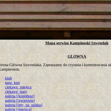
tro ;)
Mapa serwisu Kampinoski Szwendak
GLOWNA
trona Główna Szwendaka. Zapraszamy do czytania i komentowania ak
Kampinosem.
klub
nasz_kpn
ciekawe_miejsca
ciekawe_trasy
galeria [/krajobraz]
galeria [/zwierzeta]
galeria [/my_na_szlaku]
galeria [/miejsca]