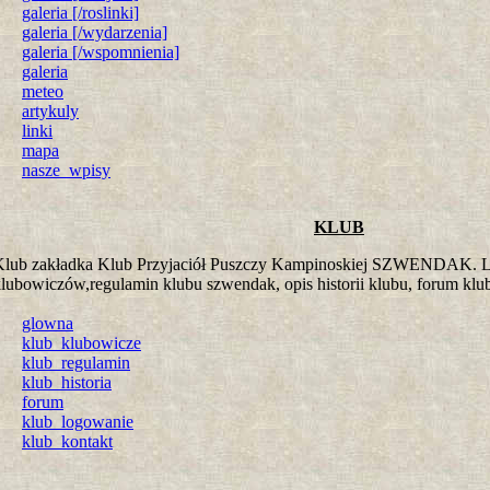
galeria [/roslinki]
galeria [/wydarzenia]
galeria [/wspomnienia]
galeria
meteo
artykuly
linki
mapa
nasze_wpisy
KLUB
Klub zakładka Klub Przyjaciół Puszczy Kampinoskiej SZWENDAK. Lo
lubowiczów,regulamin klubu szwendak, opis historii klubu, forum kl
glowna
klub_klubowicze
klub_regulamin
klub_historia
forum
klub_logowanie
klub_kontakt