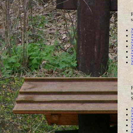
F
s
?
?
?
?
?
?
?
F
s
?
?
?
?
?