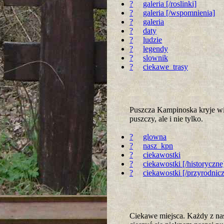
?
galeria [/roslinki]
?
galeria [/wspomnienia]
?
galeria
?
daty
?
ludzie
?
legendy
?
slownik
?
ciekawe_trasy
Puszcza Kampinoska kryje wie
puszczy, ale i nie tylko.
?
glowna
?
nasz_kpn
?
ciekawostki
?
ciekawostki [/historyczne
?
ciekawostki [/przyrodnic
Ciekawe miejsca. Każdy z nas