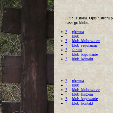
Klub Historia. Opis histrori
naszego klubu.
?
glowna
?
klub
?
klub_klubowicze
?
klub_regulamin
?
forum
?
klub_logowanie
?
klub_kontakt
?
glowna
?
klub
?
klub_klubowicze
?
klub_historia
?
klub_logowanie
?
klub_kontakt