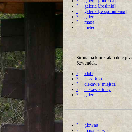
?
galeria [/miejsca]
?
galeria [/roslinki]
?
galeria [/wspomnienia]
?
galeria
?
mapa
?
meteo
Strona na której aktualnie p
Szwendak.
?
klub
?
nasz_kpn
?
ciekawe_miejsca
?
ciekawe_trasy
?
galeria
?
glowna
?
mapa_serwisu