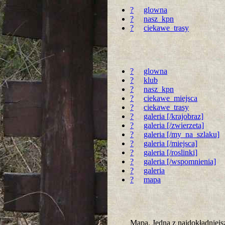
?
glowna
?
nasz_kpn
?
ciekawe_trasy
?
glowna
?
klub
?
nasz_kpn
?
ciekawe_miejsca
?
ciekawe_trasy
?
galeria [/krajobraz]
?
galeria [/zwierzeta]
?
galeria [/my_na_szlaku]
?
galeria [/miejsca]
?
galeria [/roslinki]
?
galeria [/wspomnienia]
?
galeria
?
mapa
Mapa. Jedna z najdokładnie