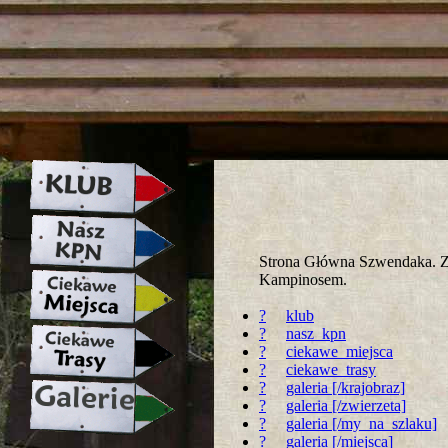
strona w naprawie zapraszamy ju
Strona Główna Szwendaka. Za
Kampinosem.
?
klub
?
nasz_kpn
?
ciekawe_miejsca
?
ciekawe_trasy
?
galeria [/krajobraz]
?
galeria [/zwierzeta]
?
galeria [/my_na_szlaku]
?
galeria [/miejsca]