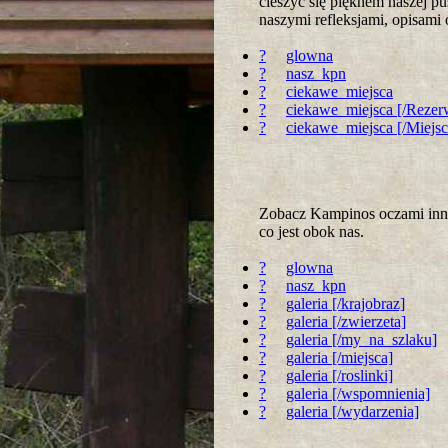
cieszyć się pięknem naszej p
naszymi refleksjami, opisami
?
glowna
?
nasz_kpn
?
ciekawe_miejsca
?
ciekawe_miejsca [/Rezer
?
ciekawe_miejsca [/Miejs
Zobacz Kampinos oczami innyc
co jest obok nas.
?
glowna
?
nasz_kpn
?
galeria [/krajobraz]
?
galeria [/zwierzeta]
?
galeria [/my_na_szlaku]
?
galeria [/miejsca]
?
galeria [/roslinki]
?
galeria [/wspomnienia]
?
galeria [/wydarzenia]