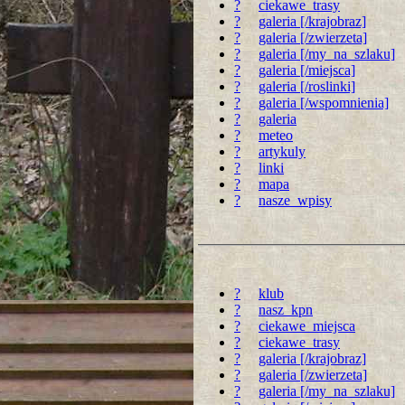
?
ciekawe_trasy
?
galeria [/krajobraz]
?
galeria [/zwierzeta]
?
galeria [/my_na_szlaku]
?
galeria [/miejsca]
?
galeria [/roslinki]
?
galeria [/wspomnienia]
?
galeria
?
meteo
?
artykuly
?
linki
?
mapa
?
nasze_wpisy
?
klub
?
nasz_kpn
?
ciekawe_miejsca
?
ciekawe_trasy
?
galeria [/krajobraz]
?
galeria [/zwierzeta]
?
galeria [/my_na_szlaku]