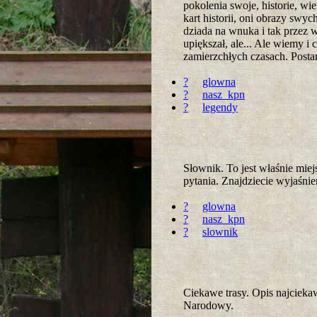
pokolenia swoje, historie, wi
kart historii, oni obrazy swy
dziada na wnuka i tak przez 
upiększał, ale... Ale wiemy 
zamierzchłych czasach. Postar
?
glowna
?
nasz_kpn
?
legendy
Słownik. To jest właśnie mie
pytania. Znajdziecie wyjaśni
?
glowna
?
nasz_kpn
?
slownik
Ciekawe trasy. Opis najcieka
Narodowy.