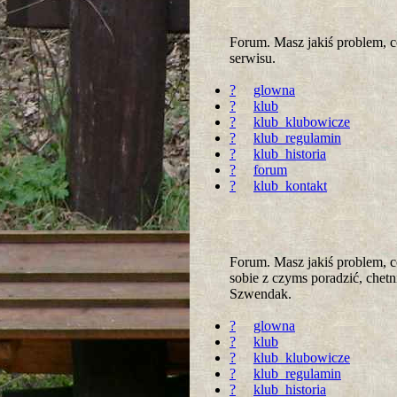
Forum. Masz jakiś problem, 
serwisu.
?
glowna
?
klub
?
klub_klubowicze
?
klub_regulamin
?
klub_historia
?
forum
?
klub_kontakt
Forum. Masz jakiś problem, c
sobie z czyms poradzić, chet
Szwendak.
?
glowna
?
klub
?
klub_klubowicze
?
klub_regulamin
?
klub_historia