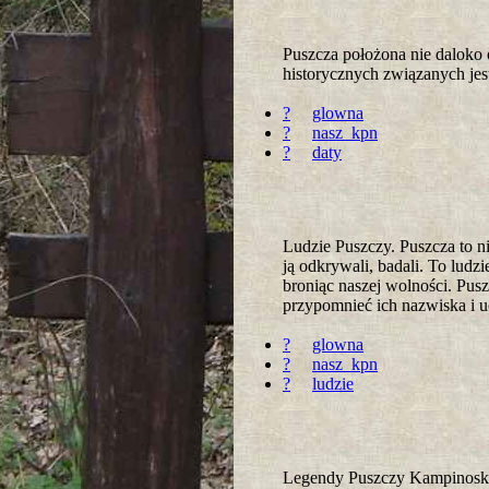
Puszcza położona nie daloko
historycznych związanych jes
?
glowna
?
nasz_kpn
?
daty
Ludzie Puszczy. Puszcza to ni
ją odkrywali, badali. To ludzi
broniąc naszej wolności. Pusz
przypomnieć ich nazwiska i u
?
glowna
?
nasz_kpn
?
ludzie
Legendy Puszczy Kampinoskiej