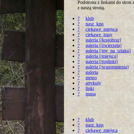
Podstrona z linkami do stro
z naszą stroną.
?
klub
?
nasz_kpn
?
ciekawe_miejsca
?
ciekawe_trasy
?
galeria [/krajobraz]
?
galeria [/zwierzeta]
?
galeria [/my_na_szlaku]
?
galeria [/miejsca]
?
galeria [/roslinki]
?
galeria [/wspomnienia]
?
galeria
?
meteo
?
artykuly
?
linki
?
mapa
?
klub
?
nasz_kpn
?
ciekawe_miejsca