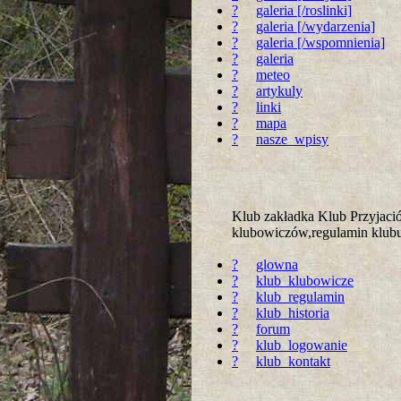
?
galeria [/roslinki]
?
galeria [/wydarzenia]
?
galeria [/wspomnienia]
?
galeria
?
meteo
?
artykuly
?
linki
?
mapa
?
nasze_wpisy
Klub zakładka Klub Przyjac
klubowiczów,regulamin klubu 
?
glowna
?
klub_klubowicze
?
klub_regulamin
?
klub_historia
?
forum
?
klub_logowanie
?
klub_kontakt