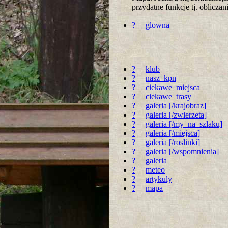
przydatne funkcje tj. oblicz
?
glowna
?
klub
?
nasz_kpn
?
ciekawe_miejsca
?
ciekawe_trasy
?
galeria [/krajobraz]
?
galeria [/zwierzeta]
?
galeria [/my_na_szlaku]
?
galeria [/miejsca]
?
galeria [/roslinki]
?
galeria [/wspomnienia]
?
galeria
?
meteo
?
artykuly
?
mapa