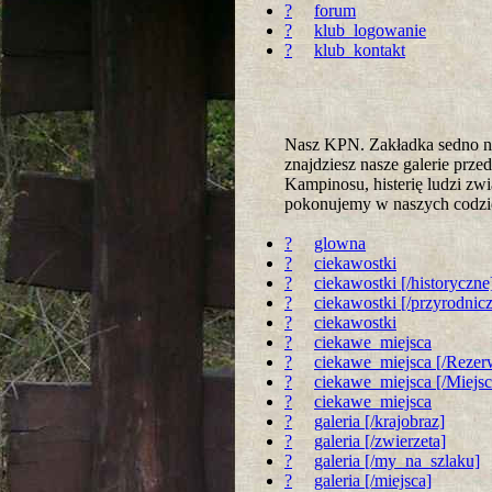
?
forum
?
klub_logowanie
?
klub_kontakt
Nasz KPN. Zakładka sedno na
znajdziesz nasze galerie prz
Kampinosu, histerię ludzi zwi
pokonujemy w naszych codz
?
glowna
?
ciekawostki
?
ciekawostki [/historyczne
?
ciekawostki [/przyrodnic
?
ciekawostki
?
ciekawe_miejsca
?
ciekawe_miejsca [/Rezer
?
ciekawe_miejsca [/Miejs
?
ciekawe_miejsca
?
galeria [/krajobraz]
?
galeria [/zwierzeta]
?
galeria [/my_na_szlaku]
?
galeria [/miejsca]