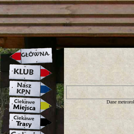
strona w naprawie zapraszamy ju
Dane meteorol