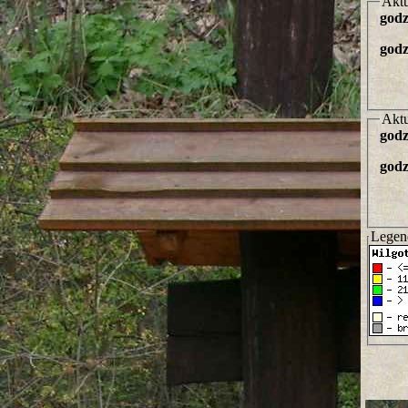
Aktu
godz
godz
Aktu
godz
godz
Legen