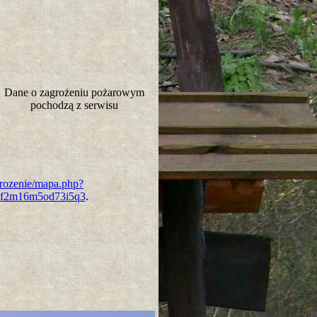
Dane o zagrożeniu pożarowym
pochodzą z serwisu
grozenie/mapa.php?
if2m16m5od73i5q3
.