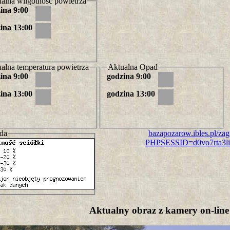
alna wilgotność powietrza
ina 9:00
ina 13:00
alna temperatura powietrza
Aktualna Opad
ina 9:00
godzina 9:00
ina 13:00
godzina 13:00
da
bazapozarow.ibles.pl/za
PHPSESSID=d0vo7rta3l
Aktualny obraz z kamery on-line