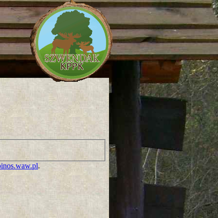
inos.waw.pl
.