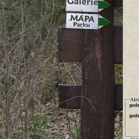
Aktu
godz
godz