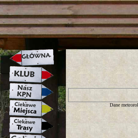
strona w naprawie zapraszamy ju
Dane meteorol