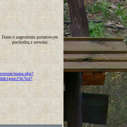
Dane o zagrożeniu pożarowym
pochodzą z serwisu
grozenie/mapa.php?
ltth1gme25h7fol7
.