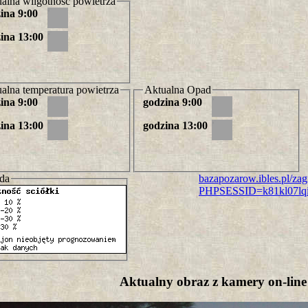
alna wilgotność powietrza
ina 9:00
ina 13:00
alna temperatura powietrza
Aktualna Opad
ina 9:00
godzina 9:00
ina 13:00
godzina 13:00
da
bazapozarow.ibles.pl/za
PHPSESSID=k81kl07lqi
Aktualny obraz z kamery on-line