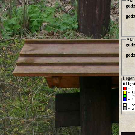
Aktu
godz
godz
Aktu
godz
godz
Legen