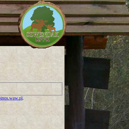
inos.waw.pl
.