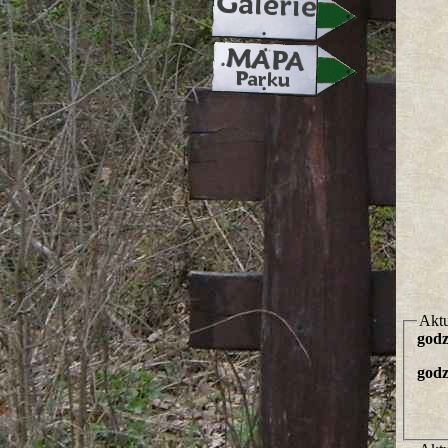
Aktu
godz
godz