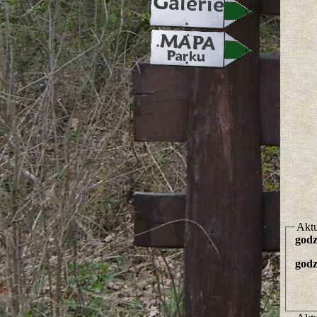
Aktu
godz
godz