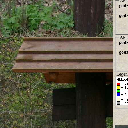
Aktu
godz
godz
Aktu
godz
godz
Legen