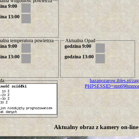
alna wilgotność powietrza
ina 9:00
ina 13:00
alna temperatura powietrza
Aktualna Opad
ina 9:00
godzina 9:00
ina 13:00
godzina 13:00
da
bazapozarow.ibles.pl/za
PHPSESSID=stm698mmom
Aktualny obraz z kamery on-line