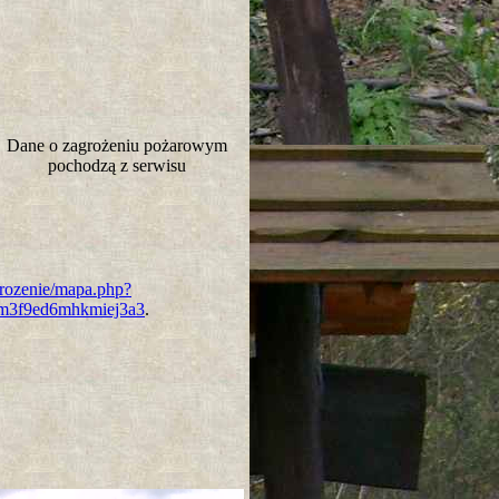
Dane o zagrożeniu pożarowym
pochodzą z serwisu
grozenie/mapa.php?
3f9ed6mhkmiej3a3
.