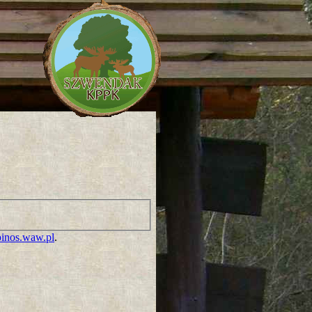
inos.waw.pl
.