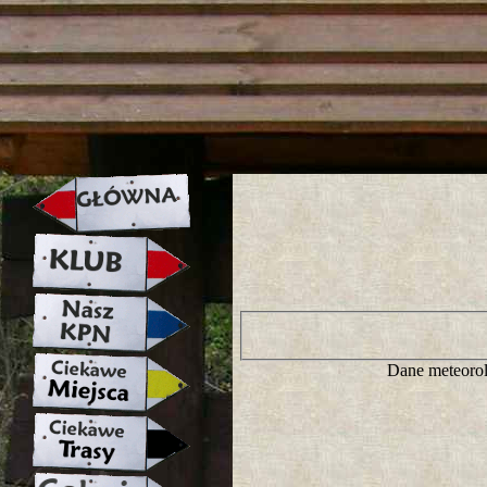
strona w naprawie zapraszamy ju
Dane meteorol