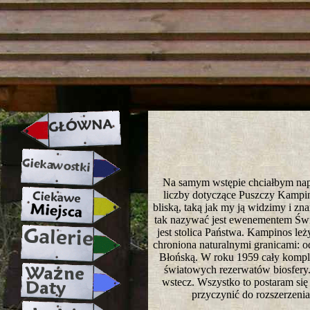
strona w naprawie zapraszamy ju
Na samym wstępie chciałbym napisa
liczby dotyczące Puszczy Kampin
bliską, taką jak my ją widzimy i z
tak nazywać jest ewenementem Świa
jest stolica Państwa. Kampinos le
chroniona naturalnymi granicami: 
Błońską. W roku 1959 cały komple
światowych rezerwatów biosfery. 
wstecz. Wszystko to postaram się
przyczynić do rozszerzenia