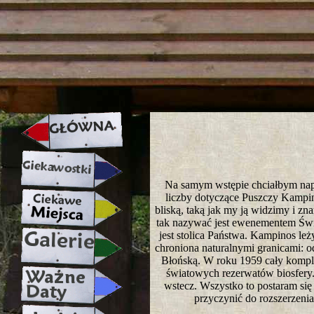
strona w naprawie zapraszamy ju
Na samym wstępie chciałbym napisa
liczby dotyczące Puszczy Kampin
bliską, taką jak my ją widzimy i z
tak nazywać jest ewenementem Świa
jest stolica Państwa. Kampinos le
chroniona naturalnymi granicami: 
Błońską. W roku 1959 cały komple
światowych rezerwatów biosfery. 
wstecz. Wszystko to postaram się
przyczynić do rozszerzenia