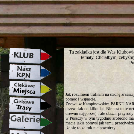
strona w naprawie zapraszamy ju
Ta zakładka jest dla Was Klubowi
tematy. Chciałbym, żebyśm
Pu
Jak rozumiem trafiłam na stronę zrzesz
pomoc i wsparcie.
Znowu w Kampinowskim PARKU NARODOW
drzew. Jak od kilku lat. Nie jest to te
drewno najgorsze) , ale obszar przyrod
w Puszczy w tym tygodniu zrobiono masy
macie jakiś pomysł jak temu przeciwdz
,że się to za rok nie powtórzy.