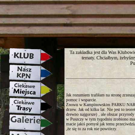
strona w naprawie zapraszamy ju
Ta zakładka jest dla Was Klubowi
tematy. Chciałbym, żebyśm
Pu
Jak rozumiem trafiłam na stronę zrzesz
pomoc i wsparcie.
Znowu w Kampinowskim PARKU NARODOW
drzew. Jak od kilku lat. Nie jest to te
drewno najgorsze) , ale obszar przyrod
w Puszczy w tym tygodniu zrobiono masy
macie jakiś pomysł jak temu przeciwdz
,że się to za rok nie powtórzy.