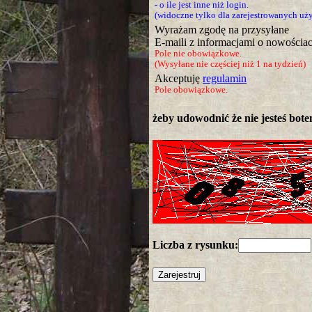
- o ile jest inne niż login.
(widoczne tylko dla zarejestrowanych u
Wyrażam zgodę na przysyłane
E-maili z informacjami o nowościac
Pole nie obowiązkowe.
(Wysyłane nie częściej niż 1 na tydzień)
Akceptuję
regulamin
Pole obowiązkowe.
żeby udowodnić że nie jesteś botem
Liczba z rysunku: