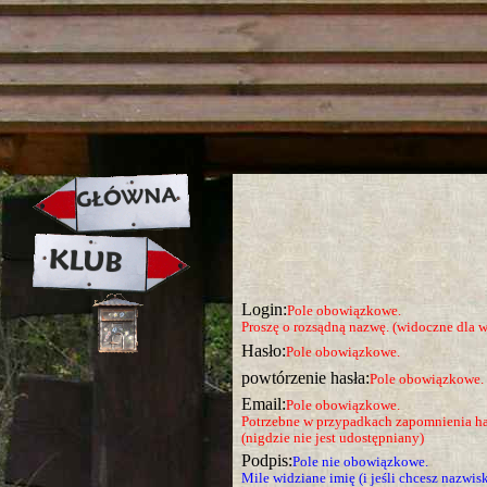
strona w naprawie zapraszamy ju
Login:
Pole obowiązkowe.
Proszę o rozsądną nazwę. (widoczne dla w
Hasło:
Pole obowiązkowe.
powtórzenie hasła:
Pole obowiązkowe.
Email:
Pole obowiązkowe.
Potrzebne w przypadkach zapomnienia ha
(nigdzie nie jest udostępniany)
Podpis:
Pole nie obowiązkowe.
Mile widziane imię (i jeśli chcesz nazwis