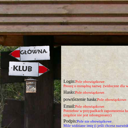
strona w naprawie zapraszamy ju
Login:
Pole obowiązkowe.
Proszę o rozsądną nazwę. (widoczne dla w
Hasło:
Pole obowiązkowe.
powtórzenie hasła:
Pole obowiązkowe.
Email:
Pole obowiązkowe.
Potrzebne w przypadkach zapomnienia ha
(nigdzie nie jest udostępniany)
Podpis:
Pole nie obowiązkowe.
Mile widziane imię (i jeśli chcesz nazwis