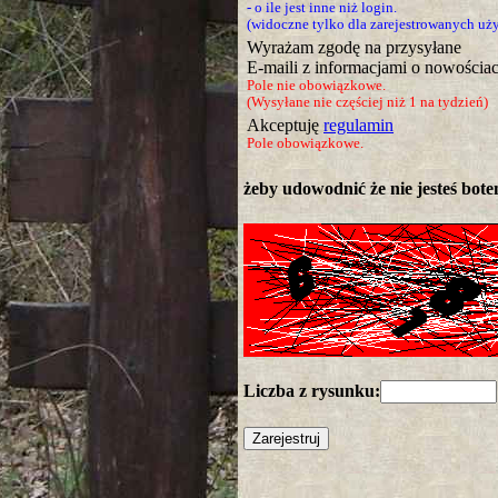
- o ile jest inne niż login.
(widoczne tylko dla zarejestrowanych u
Wyrażam zgodę na przysyłane
E-maili z informacjami o nowościac
Pole nie obowiązkowe.
(Wysyłane nie częściej niż 1 na tydzień)
Akceptuję
regulamin
Pole obowiązkowe.
żeby udowodnić że nie jesteś botem
Liczba z rysunku: