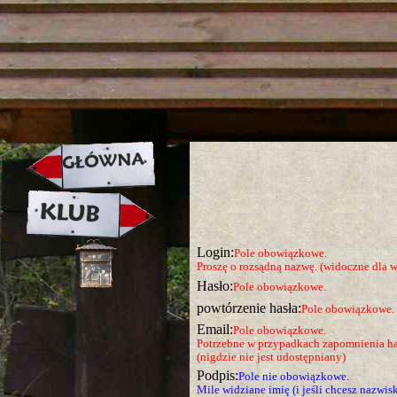
strona w naprawie zapraszamy ju
Login:
Pole obowiązkowe.
Proszę o rozsądną nazwę. (widoczne dla w
Hasło:
Pole obowiązkowe.
powtórzenie hasła:
Pole obowiązkowe.
Email:
Pole obowiązkowe.
Potrzebne w przypadkach zapomnienia ha
(nigdzie nie jest udostępniany)
Podpis:
Pole nie obowiązkowe.
Mile widziane imię (i jeśli chcesz nazwis