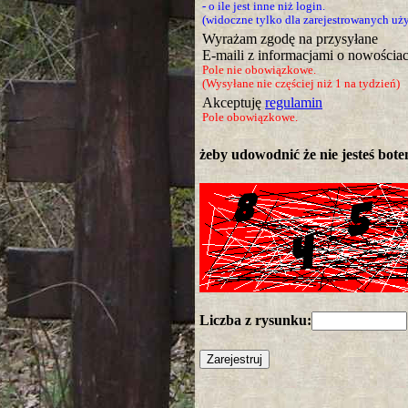
- o ile jest inne niż login.
(widoczne tylko dla zarejestrowanych u
Wyrażam zgodę na przysyłane
E-maili z informacjami o nowościac
Pole nie obowiązkowe.
(Wysyłane nie częściej niż 1 na tydzień)
Akceptuję
regulamin
Pole obowiązkowe.
żeby udowodnić że nie jesteś botem
Liczba z rysunku: