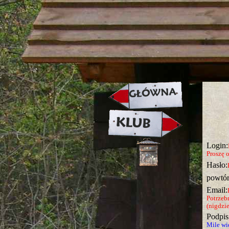
strona w naprawie zapraszamy ju
Login:
Proszę 
Hasło:
powtór
Email:
Potrzeb
(nigdzie
Podpis
Mile wid