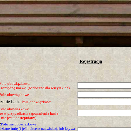
tro ;)
Rejestracja
Pole obowiązkowe.
o rozsądną nazwę. (widoczne dla wszystkich)
Pole obowiązkowe.
zenie hasła:
Pole obowiązkowe.
Pole obowiązkowe.
ne w przypadkach zapomnienia hasla
 nie jest udostępniany)
:
Pole nie obowiązkowe.
ziane imię (i jeśli chcesz nazwisko), lub ksywa