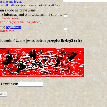
est inne niż login.
ne tylko dla zarejestrowanych użytkowników)
m zgodę na przysyłane
i z informacjami o nowościach na stronie:
e obowiązkowe.
e nie częściej niż 1 na tydzień)
tuję
regulamin
owiązkowe.
owodnić że nie jesteś botem przepisz liczbę(5 cyfr)
 z rysunku: