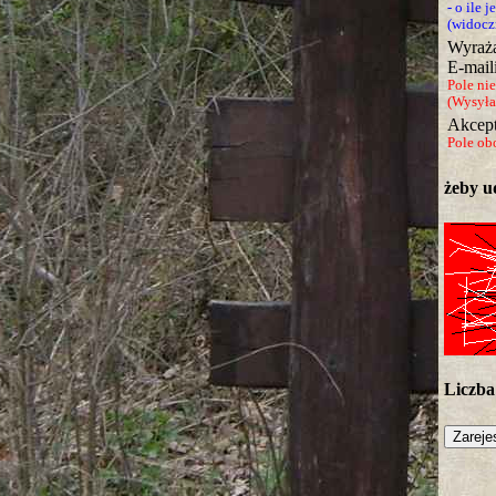
- o ile j
(widocz
Wyraża
E-mail
Pole ni
(Wysyłan
Akcep
Pole ob
żeby ud
Liczba