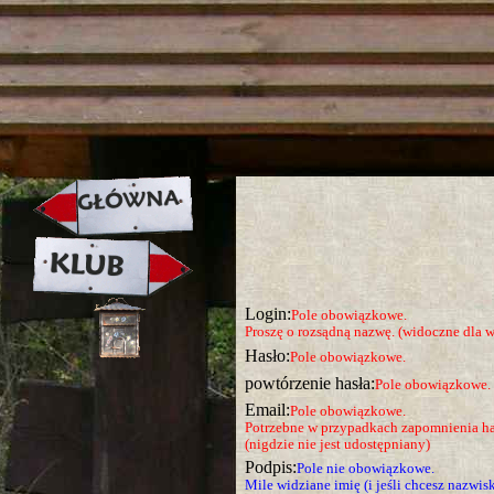
strona w naprawie zapraszamy ju
Login:
Pole obowiązkowe.
Proszę o rozsądną nazwę. (widoczne dla w
Hasło:
Pole obowiązkowe.
powtórzenie hasła:
Pole obowiązkowe.
Email:
Pole obowiązkowe.
Potrzebne w przypadkach zapomnienia ha
(nigdzie nie jest udostępniany)
Podpis:
Pole nie obowiązkowe.
Mile widziane imię (i jeśli chcesz nazwis