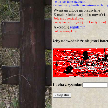
- o ile jest inne niż login.
(widoczne tylko dla zarejestrowanych u
Wyrażam zgodę na przysyłane
E-maili z informacjami o nowościac
Pole nie obowiązkowe.
(Wysyłane nie częściej niż 1 na tydzień)
Akceptuję
regulamin
Pole obowiązkowe.
żeby udowodnić że nie jesteś botem
Liczba z rysunku: