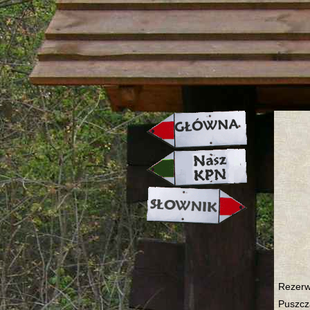
strona w naprawie zapraszamy ju
Rezerw
Puszcz