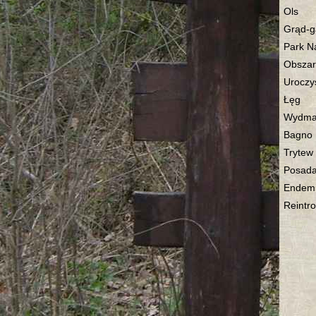
Ols
Grąd-g
Park N
Obszar
Uroczy
Łęg
Wydm
Bagno
Trytew
Posad
Endemi
Reintr