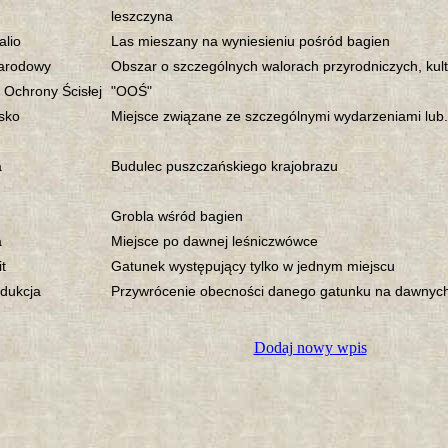
leszczyna
alio
Las mieszany na wyniesieniu pośród bagien
arodowy
Obszar o szczególnych walorach przyrodniczych, kult
 Ochrony Ścisłej
"OOŚ"
sko
Miejsce związane ze szczególnymi wydarzeniami lub....
a
Budulec puszczańskiego krajobrazu
Grobla wśród bagien
a
Miejsce po dawnej leśniczwówce
t
Gatunek występujący tylko w jednym miejscu
odukcja
Przywrócenie obecności danego gatunku na dawnych
Dodaj nowy wpis